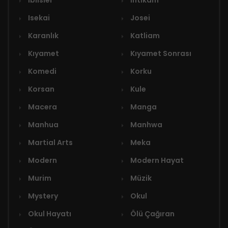
İblisler
İntikam
Isekai
Josei
Karanlık
Katliam
Kıyamet
Kıyamet Sonrası
Komedi
Korku
Korsan
Kule
Macera
Manga
Manhua
Manhwa
Martial Arts
Meka
Modern
Modern Hayat
Murim
Müzik
Mystery
Okul
Okul Hayatı
Ölü Çağıran