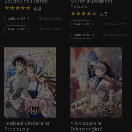
Sousou no Frieren
Murim’in Bedbaht
Torunu
4.8
4.7
Bölüm 147
31 Mayıs 2026
Bölüm 111
25 Mayıs 2026
Bölüm 146
31 Mayıs 2026
Bölüm 110
25 Mayıs 2026
I Raised Cinderella
Yıkık Başrolle
Preciously
Evleneceğim!