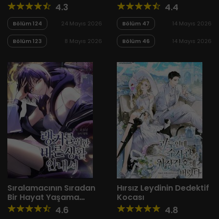
4.3
4.4
Bölüm 124
24 Mayıs 2026
Bölüm 47
14 Mayıs 2026
Bölüm 123
8 Mayıs 2026
Bölüm 46
14 Mayıs 2026
Sıralamacının Sıradan
Hırsız Leydinin Dedektif
Bir Hayat Yaşama
Kocası
Rehberi
4.6
4.8