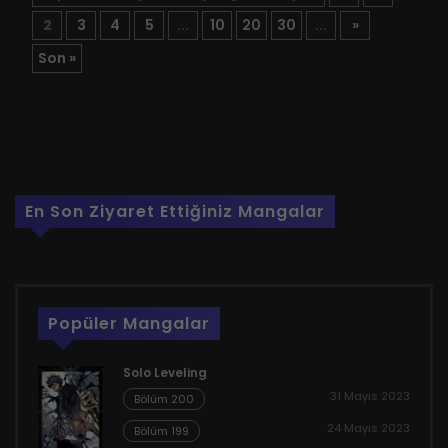
2
3
4
5
...
10
20
30
...
»
Son »
En Son Ziyaret Ettiğiniz Mangalar
Popüler Mangalar
Solo Leveling
31 Mayıs 2023
Bölüm 200
24 Mayıs 2023
Bölüm 199