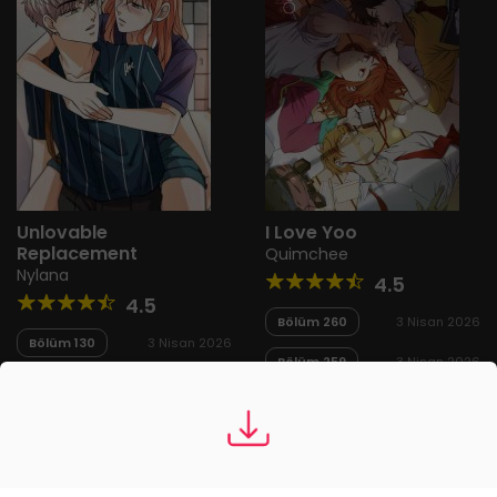
Unlovable
I Love Yoo
Replacement
Quimchee
Nylana
4.5
4.5
Bölüm 260
3 Nisan 2026
Bölüm 130
3 Nisan 2026
Bölüm 259
3 Nisan 2026
Bölüm 129
8 Mart 2026