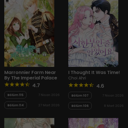
Marronnier Farm Near
I Thought It Was Time!
By The Imperial Palace
Choi Ahri
4.7
4.6
Bölüm 115
7 Nisan 2026
Bölüm 107
7 Nisan 2026
Bölüm 114
27 Mart 2026
Bölüm 106
8 Mart 2026