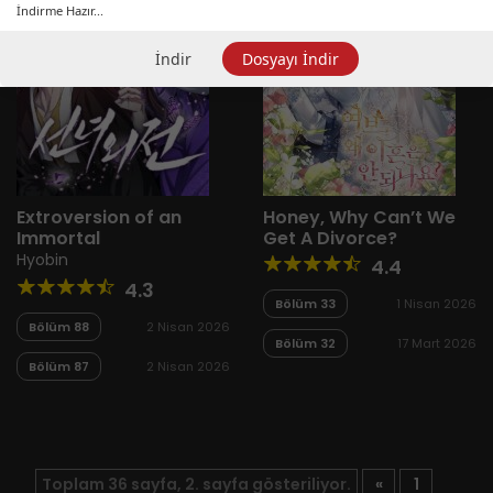
İndirme Hazır...
İndir
Dosyayı İndir
Extroversion of an
Honey, Why Can’t We
Immortal
Get A Divorce?
Hyobin
4.4
4.3
Bölüm 33
1 Nisan 2026
Bölüm 88
2 Nisan 2026
Bölüm 32
17 Mart 2026
Bölüm 87
2 Nisan 2026
Toplam 36 sayfa, 2. sayfa gösteriliyor.
«
1