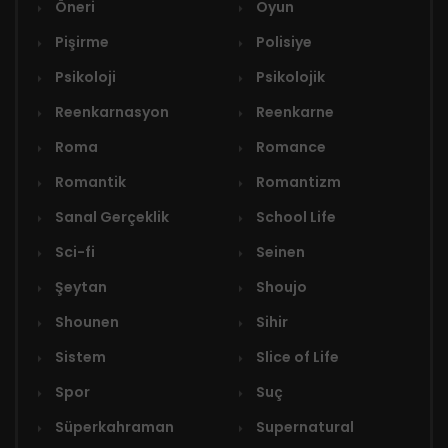
Öneri
Oyun
Pişirme
Polisiye
Psikoloji
Psikolojik
Reenkarnasyon
Reenkarne
Roma
Romance
Romantik
Romantizm
Sanal Gerçeklik
School Life
Sci-fi
Seinen
Şeytan
Shoujo
Shounen
Sihir
Sistem
Slice of Life
Spor
Suç
Süperkahraman
Supernatural