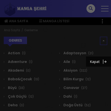
ANA SAYFA
MANGA LISTESI
ÜYE MENÜSÜ
Ana Sayfa
Gerileme
GENRES
Action
Adaptasyon
(1)
(21)
Adventure
Aile
Kapat
(1)
(1)
Akademi
Aksiyon
(0)
(322)
Baba&Çocuk
Bilim Kurgu
(13)
(12)
Büyü
Canavar
(33)
(27)
Çok Güçlü
Dahi
(12)
(1)
Deha
Doğa Üstü
(0)
(52)