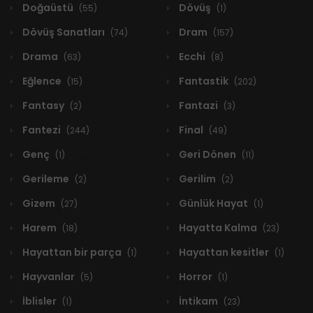
Doğaüstü
Dövüş
(55)
(1)
Dövüş Sanatları
Dram
(74)
(157)
Drama
Ecchi
(63)
(8)
Eğlence
Fantastik
(15)
(202)
Fantasy
Fantazi
(2)
(3)
Fantezi
Final
(244)
(49)
Genç
Geri Dönen
(1)
(11)
Gerileme
Gerilim
(2)
(2)
Gizem
Günlük Hayat
(27)
(1)
Harem
Hayatta Kalma
(18)
(23)
Hayattan bir parça
Hayattan kesitler
(1)
(1)
Hayvanlar
Horror
(5)
(1)
İblisler
İntikam
(1)
(23)