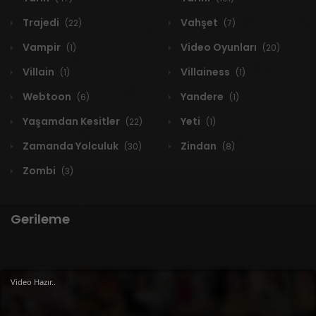
Trajedi
Vahşet
(22)
(7)
Vampir
Video Oyunları
(1)
(20)
Villain
Villainess
(1)
(1)
Webtoon
Yandere
(6)
(1)
Yaşamdan Kesitler
Yeti
(22)
(1)
Zamanda Yolculuk
Zindan
(30)
(8)
Zombi
(3)
Gerileme
2 RESULTS
Video Hazır..
Yeni
A-Z
Derece
Popüler
En Çok Okunan