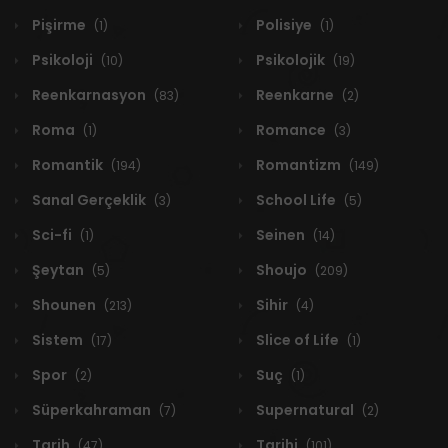
Pişirme
Polisiye
(1)
(1)
Psikoloji
Psikolojik
(10)
(19)
Reenkarnasyon
Reenkarne
(83)
(2)
Roma
Romance
(1)
(3)
Romantik
Romantizm
(194)
(149)
Sanal Gerçeklik
School Life
(3)
(5)
Sci-fi
Seinen
(1)
(14)
Şeytan
Shoujo
(5)
(209)
Shounen
Sihir
(213)
(4)
Sistem
Slice of Life
(17)
(1)
Spor
Suç
(2)
(1)
Süperkahraman
Supernatural
(7)
(2)
Tarih
Tarihi
(47)
(101)