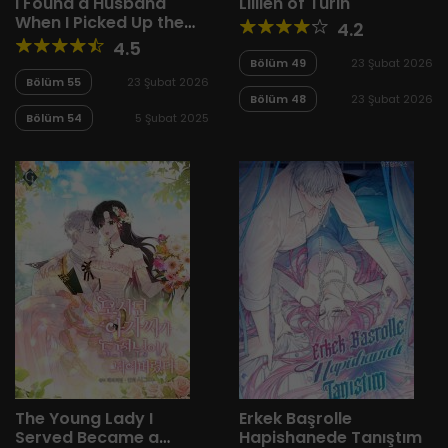
I Found a Husband
Lillien of Turin
When I Picked Up the
4.2
Male Lead
4.5
Bölüm 49
23 Şubat 2026
Bölüm 55
23 Şubat 2026
Bölüm 48
23 Şubat 2026
Bölüm 54
5 Şubat 2025
The Young Lady I
Erkek Başrolle
Served Became a
Hapishanede Tanıştım