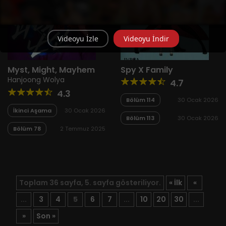
Videoyu İzle
Videoyu İndir
Myst, Might, Mayhem
Spy X Family
Hanjoong Wolya
4.7
4.3
Bölüm 114
30 Ocak 2026
İkinci Aşama
30 Ocak 2026
Bölüm 113
30 Ocak 2026
Bölüm 78
2 Temmuz 2025
Toplam 36 sayfa, 5. sayfa gösteriliyor.
« İlk
«
...
3
4
5
6
7
...
10
20
30
...
»
Son »