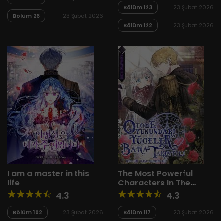
Bölüm 123
23 Şubat 2026
Bölüm 26
23 Şubat 2026
Bölüm 122
23 Şubat 2026
I am a master in this
The Most Powerful
life
Characters In The
World Are Obsessed
4.3
4.3
With Me
Bölüm 102
23 Şubat 2026
Bölüm 117
23 Şubat 2026