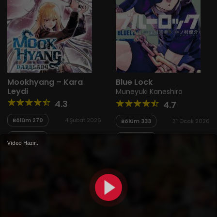
Mookhyang – Kara
Blue Lock
Leydi
Muneyuki Kaneshiro
4.3
4.7
Bölüm 270
4 Şubat 2026
Bölüm 333
31 Ocak 2026
Bölüm 269
4 Şubat 2026
Bölüm 332
31 Ocak 2026
Video Hazır..