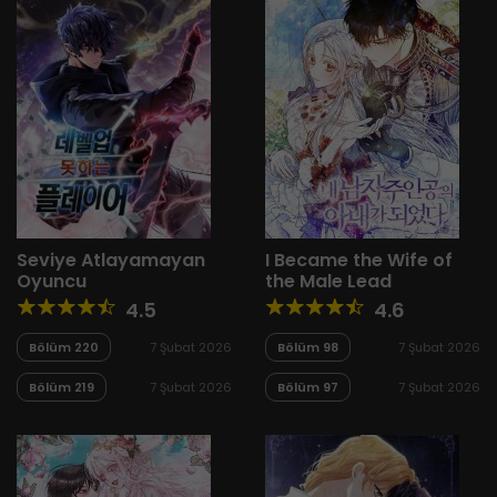
Seviye Atlayamayan
I Became the Wife of
Oyuncu
the Male Lead
4.5
4.6
Bölüm 220
7 Şubat 2026
Bölüm 98
7 Şubat 2026
Bölüm 219
7 Şubat 2026
Bölüm 97
7 Şubat 2026