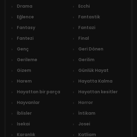
Drama
Ecchi
Eğlence
Fantastik
Fantasy
Fantazi
Fantezi
Final
Genç
Geri Dönen
Gerileme
Gerilim
Gizem
Günlük Hayat
Harem
Hayatta Kalma
Hayattan bir parça
Hayattan kesitler
Hayvanlar
Horror
İblisler
İntikam
Isekai
Josei
Karanlık
Katliam