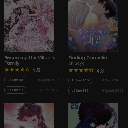
Becoming the Villain’s
Finding Camellia
Family
Jin Saye
4.5
4.3
Bölüm 98
6 Şubat 2026
Bölüm 140
6 Şubat 2026
Bölüm 97
20 Ocak 2026
Bölüm 139
6 Şubat 2026