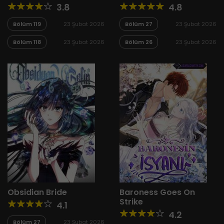
Young Master
3.8
4.8
Bölüm 119
23 Şubat 2026
Bölüm 27
23 Şubat 2026
Bölüm 118
23 Şubat 2026
Bölüm 26
23 Şubat 2026
Obsidian Bride
Baroness Goes On
Strike
4.1
4.2
Bölüm 27
23 Şubat 2026