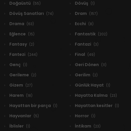
Doğaüstü
Dövüş
(55)
(1)
Dövüş Sanatları
Dram
(74)
(157)
Drama
Ecchi
(63)
(8)
Eğlence
Fantastik
(15)
(202)
Fantasy
Fantazi
(2)
(3)
Fantezi
Final
(244)
(49)
Genç
Geri Dönen
(1)
(11)
Gerileme
Gerilim
(2)
(2)
Gizem
Günlük Hayat
(27)
(1)
Harem
Hayatta Kalma
(18)
(23)
Hayattan bir parça
Hayattan kesitler
(1)
(1)
Hayvanlar
Horror
(5)
(1)
İblisler
İntikam
(1)
(23)