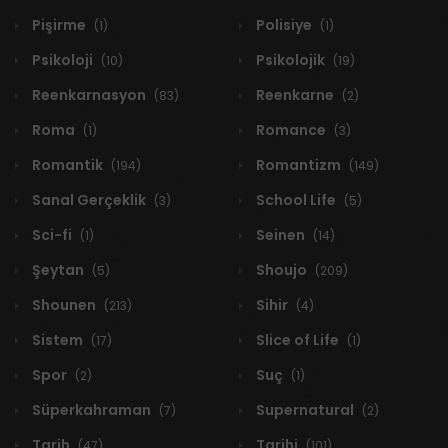
Pişirme
Polisiye
(1)
(1)
Psikoloji
Psikolojik
(10)
(19)
Reenkarnasyon
Reenkarne
(83)
(2)
Roma
Romance
(1)
(3)
Romantik
Romantizm
(194)
(149)
Sanal Gerçeklik
School Life
(3)
(5)
Sci-fi
Seinen
(1)
(14)
Şeytan
Shoujo
(5)
(209)
Shounen
Sihir
(213)
(4)
Sistem
Slice of Life
(17)
(1)
Spor
Suç
(2)
(1)
Süperkahraman
Supernatural
(7)
(2)
Tarih
Tarihi
(47)
(101)