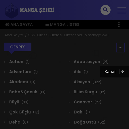
ANA SAYFA
MANGA LISTESI
ÜYE MENÜSÜ
Ana Sayfa
SSS-Class Suicide Hunter shoujo manga oku
GENRES
Action
Adaptasyon
(1)
(21)
Adventure
Aile
Kapat
(1)
(1)
Akademi
Aksiyon
(0)
(322)
Baba&Çocuk
Bilim Kurgu
(13)
(12)
Büyü
Canavar
(33)
(27)
Çok Güçlü
Dahi
(12)
(1)
Deha
Doğa Üstü
(0)
(52)