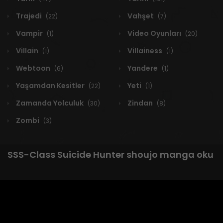
Trajedi
Vahşet
(22)
(7)
Vampir
Video Oyunları
(1)
(20)
Villain
Villainess
(1)
(1)
Webtoon
Yandere
(6)
(1)
Yaşamdan Kesitler
Yeti
(22)
(1)
Zamanda Yolculuk
Zindan
(30)
(8)
Zombi
(3)
SSS-Class Suicide Hunter shoujo manga oku
1 RESULT
Yeni
A-Z
Derece
Popüler
En Çok Okunan