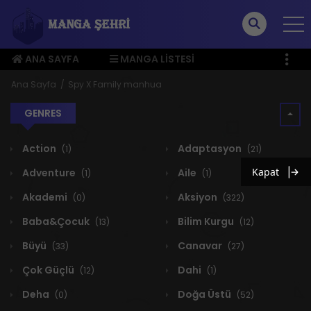
ANA SAYFA
MANGA LISTESI
ÜYE MENÜSÜ
Ana Sayfa
Spy X Family manhua
GENRES
Action
Adaptasyon
(1)
(21)
Kapat
Adventure
Aile
(1)
(1)
Akademi
Aksiyon
(0)
(322)
Baba&Çocuk
Bilim Kurgu
(13)
(12)
Büyü
Canavar
(33)
(27)
Çok Güçlü
Dahi
(12)
(1)
Deha
Doğa Üstü
(0)
(52)