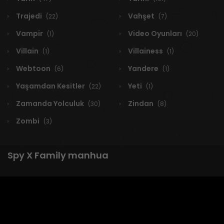
Trajedi
Vahşet
(22)
(7)
Vampir
Video Oyunları
(1)
(20)
Villain
Villainess
(1)
(1)
Webtoon
Yandere
(6)
(1)
Yaşamdan Kesitler
Yeti
(22)
(1)
Zamanda Yolculuk
Zindan
(30)
(8)
Zombi
(3)
Spy X Family manhua
1 RESULT
Yeni
A-Z
Derece
Popüler
En Çok Okunan