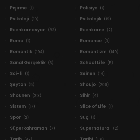
Pişirme
Polisiye
(1)
(1)
Psikoloji
Psikolojik
(10)
(19)
Reenkarnasyon
Reenkarne
(83)
(2)
Roma
Romance
(1)
(3)
Romantik
Romantizm
(194)
(149)
Sanal Gerçeklik
School Life
(3)
(5)
Sci-fi
Seinen
(1)
(14)
Şeytan
Shoujo
(5)
(209)
Shounen
Sihir
(213)
(4)
Sistem
Slice of Life
(17)
(1)
Spor
Suç
(2)
(1)
Süperkahraman
Supernatural
(7)
(2)
Tarih
Tarihi
(47)
(101)