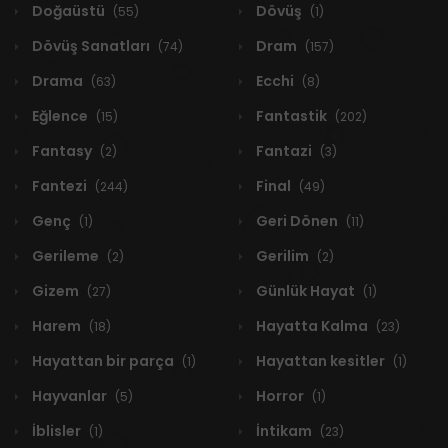
Doğaüstü
Dövüş
(55)
(1)
Dövüş Sanatları
Dram
(74)
(157)
Drama
Ecchi
(63)
(8)
Eğlence
Fantastik
(15)
(202)
Fantasy
Fantazi
(2)
(3)
Fantezi
Final
(244)
(49)
Genç
Geri Dönen
(1)
(11)
Gerileme
Gerilim
(2)
(2)
Gizem
Günlük Hayat
(27)
(1)
Harem
Hayatta Kalma
(18)
(23)
Hayattan bir parça
Hayattan kesitler
(1)
(1)
Hayvanlar
Horror
(5)
(1)
İblisler
İntikam
(1)
(23)