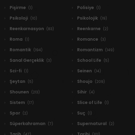
Pişirme
Polisiye
(1)
(1)
Psikoloji
Psikolojik
(10)
(19)
Reenkarnasyon
Reenkarne
(83)
(2)
Roma
Romance
(1)
(3)
Romantik
Romantizm
(194)
(149)
Sanal Gerçeklik
School Life
(3)
(5)
Sci-fi
Seinen
(1)
(14)
Şeytan
Shoujo
(5)
(209)
Shounen
Sihir
(213)
(4)
Sistem
Slice of Life
(17)
(1)
Spor
Suç
(2)
(1)
Süperkahraman
Supernatural
(7)
(2)
Tarih
Tarihi
(47)
(101)