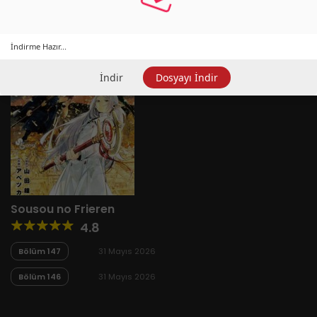
İndirme Hazır...
İndir
Dosyayı İndir
Sousou no Frieren
4.8
Bölüm 147
31 Mayıs 2026
Bölüm 146
31 Mayıs 2026