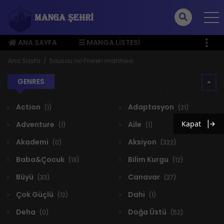
ANA SAYFA
MANGA LISTESI
ÜYE MENÜSÜ
Ana Sayfa
Sousou no Frieren manhwa
GENRES
Action
Adaptasyon
(1)
(21)
Kapat
Adventure
Aile
(1)
(1)
Akademi
Aksiyon
(0)
(322)
Baba&Çocuk
Bilim Kurgu
(13)
(12)
Büyü
Canavar
(33)
(27)
Çok Güçlü
Dahi
(12)
(1)
Deha
Doğa Üstü
(0)
(52)