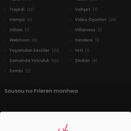
Trajedi
Vahşet
(22)
(7)
Vampir
Video Oyunları
(1)
(20)
Villain
Villainess
(1)
(1)
Webtoon
Yandere
(6)
(1)
Yaşamdan Kesitler
Yeti
(22)
(1)
Zamanda Yolculuk
Zindan
(30)
(8)
Zombi
(3)
Sousou no Frieren manhwa
1 RESULT
Yeni
A-Z
Derece
Popüler
En Çok Okunan