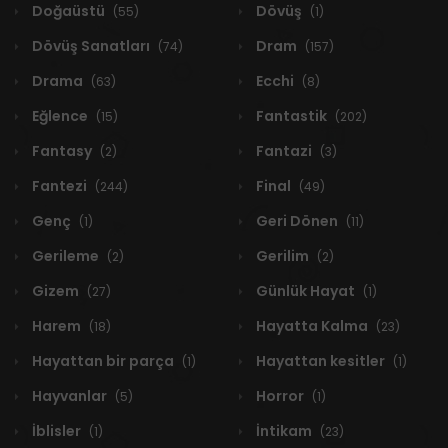
Doğaüstü
Dövüş
(55)
(1)
Dövüş Sanatları
Dram
(74)
(157)
Drama
Ecchi
(63)
(8)
Eğlence
Fantastik
(15)
(202)
Fantasy
Fantazi
(2)
(3)
Fantezi
Final
(244)
(49)
Genç
Geri Dönen
(1)
(11)
Gerileme
Gerilim
(2)
(2)
Gizem
Günlük Hayat
(27)
(1)
Harem
Hayatta Kalma
(18)
(23)
Hayattan bir parça
Hayattan kesitler
(1)
(1)
Hayvanlar
Horror
(5)
(1)
İblisler
İntikam
(1)
(23)