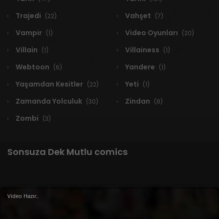
Trajedi
Vahşet
(22)
(7)
Vampir
Video Oyunları
(1)
(20)
Villain
Villainess
(1)
(1)
Webtoon
Yandere
(6)
(1)
Yaşamdan Kesitler
Yeti
(22)
(1)
Zamanda Yolculuk
Zindan
(30)
(8)
Zombi
(3)
Sonsuza Dek Mutlu comics
1 RESULT
Video Hazır..
Yeni
A-Z
Derece
Popüler
En Çok Okunan