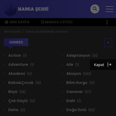
ANA SAYFA
MANGA LISTESI
ÜYE MENÜSÜ
Ana Sayfa
Sonsuza Dek Mutlu comics
GENRES
Action
Adaptasyon
(1)
(21)
Adventure
Aile
Kapat
(1)
(1)
Akademi
Aksiyon
(0)
(322)
Baba&Çocuk
Bilim Kurgu
(13)
(12)
Büyü
Canavar
(33)
(27)
Çok Güçlü
Dahi
(12)
(1)
Deha
Doğa Üstü
(0)
(52)