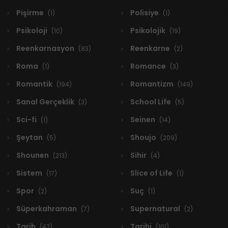
Pişirme
Polisiye
(1)
(1)
Psikoloji
Psikolojik
(10)
(19)
Reenkarnasyon
Reenkarne
(83)
(2)
Roma
Romance
(1)
(3)
Romantik
Romantizm
(194)
(149)
Sanal Gerçeklik
School Life
(3)
(5)
Sci-fi
Seinen
(1)
(14)
Şeytan
Shoujo
(5)
(209)
Shounen
Sihir
(213)
(4)
Sistem
Slice of Life
(17)
(1)
Spor
Suç
(2)
(1)
Süperkahraman
Supernatural
(7)
(2)
Tarih
Tarihi
(47)
(101)