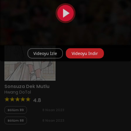
Videoyu İzle
Videoyu İndir
Sonsuza Dek Mutlu
Hwang DoTol
4.8
Bölüm 89
8 Nisan 2023
Bölüm 88
8 Nisan 2023