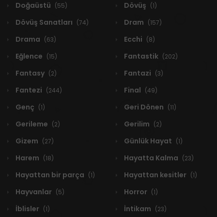
Doğaüstü
Dövüş
(55)
(1)
Dövüş Sanatları
Dram
(74)
(157)
Drama
Ecchi
(63)
(8)
Eğlence
Fantastik
(15)
(202)
Fantasy
Fantazi
(2)
(3)
Fantezi
Final
(244)
(49)
Genç
Geri Dönen
(1)
(11)
Gerileme
Gerilim
(2)
(2)
Gizem
Günlük Hayat
(27)
(1)
Harem
Hayatta Kalma
(18)
(23)
Hayattan bir parça
Hayattan kesitler
(1)
(1)
Hayvanlar
Horror
(5)
(1)
İblisler
İntikam
(1)
(23)