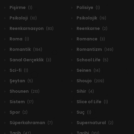
Pişirme
Polisiye
(1)
(1)
Psikoloji
Psikolojik
(10)
(19)
Reenkarnasyon
Reenkarne
(83)
(2)
Roma
Romance
(1)
(3)
Romantik
Romantizm
(194)
(149)
Sanal Gerçeklik
School Life
(3)
(5)
Sci-fi
Seinen
(1)
(14)
Şeytan
Shoujo
(5)
(209)
Shounen
Sihir
(213)
(4)
Sistem
Slice of Life
(17)
(1)
Spor
Suç
(2)
(1)
Süperkahraman
Supernatural
(7)
(2)
Tarih
Tarihi
(47)
(101)