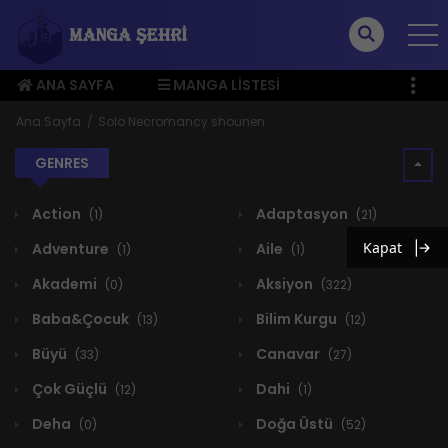
ANA SAYFA
MANGA LISTESI
ÜYE MENÜSÜ
Ana Sayfa
Solo Necromancy shounen
GENRES
Action
Adaptasyon
(1)
(21)
Kapat
Adventure
Aile
(1)
(1)
Akademi
Aksiyon
(0)
(322)
Baba&Çocuk
Bilim Kurgu
(13)
(12)
Büyü
Canavar
(33)
(27)
Çok Güçlü
Dahi
(12)
(1)
Deha
Doğa Üstü
(0)
(52)