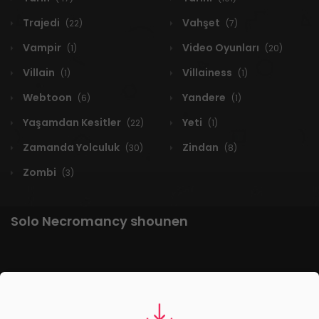
Trajedi
Vahşet
(22)
(7)
Vampir
Video Oyunları
(1)
(20)
Villain
Villainess
(1)
(1)
Webtoon
Yandere
(6)
(1)
Yaşamdan Kesitler
Yeti
(22)
(1)
Zamanda Yolculuk
Zindan
(30)
(8)
Zombi
(3)
Solo Necromancy shounen
1 RESULT
Yeni
A-Z
Derece
Popüler
En Çok Okunan