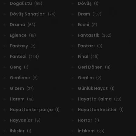
Doğaüstü
Dövüş
(55)
(1)
Dövüş Sanatları
Dram
(74)
(157)
Drama
Ecchi
(63)
(8)
Eğlence
Fantastik
(15)
(202)
Fantasy
Fantazi
(2)
(3)
Fantezi
Final
(244)
(49)
Genç
Geri Dönen
(1)
(11)
Gerileme
Gerilim
(2)
(2)
Gizem
Günlük Hayat
(27)
(1)
Harem
Hayatta Kalma
(18)
(23)
Hayattan bir parça
Hayattan kesitler
(1)
(1)
Hayvanlar
Horror
(5)
(1)
İblisler
İntikam
(1)
(23)