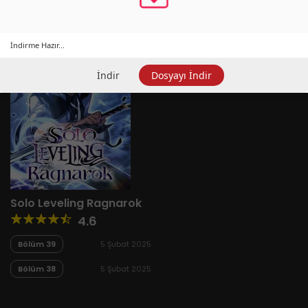
İndirme Hazır...
İndir
Dosyayı İndir
Solo Leveling Ragnarok
4.6
Bölüm 39
5 Şubat 2025
Bölüm 38
5 Şubat 2025