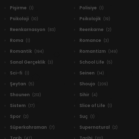
Pişirme
Polisiye
(1)
(1)
Psikoloji
Psikolojik
(10)
(19)
Reenkarnasyon
Reenkarne
(83)
(2)
Roma
Romance
(1)
(3)
Romantik
Romantizm
(194)
(149)
Sanal Gerçeklik
School Life
(3)
(5)
Sci-fi
Seinen
(1)
(14)
Şeytan
Shoujo
(5)
(209)
Shounen
Sihir
(213)
(4)
Sistem
Slice of Life
(17)
(1)
Spor
Suç
(2)
(1)
Süperkahraman
Supernatural
(7)
(2)
Tarih
Tarihi
(47)
(101)