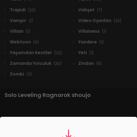
Trajedi
Vahşet
(22)
(7)
Vampir
Video Oyunları
(1)
(20)
Villain
Villainess
(1)
(1)
Webtoon
Yandere
(6)
(1)
Yaşamdan Kesitler
Yeti
(22)
(1)
Zamanda Yolculuk
Zindan
(30)
(8)
Zombi
(3)
Solo Leveling Ragnarok shoujo
1 RESULT
Yeni
A-Z
Derece
Popüler
En Çok Okunan