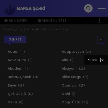
ANA SAYFA
MANGA LISTESI
ÜYE MENÜSÜ
Ana Sayfa
Solo Leveling Ragnarok shoujo
GENRES
Action
Adaptasyon
(1)
(21)
Kapat
Adventure
Aile
(1)
(1)
Akademi
Aksiyon
(0)
(322)
Baba&Çocuk
Bilim Kurgu
(13)
(12)
Büyü
Canavar
(33)
(27)
Çok Güçlü
Dahi
(12)
(1)
Deha
Doğa Üstü
(0)
(52)