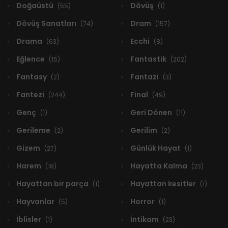
Doğaüstü
Dövüş
(55)
(1)
Dövüş Sanatları
Dram
(74)
(157)
Drama
Ecchi
(63)
(8)
Eğlence
Fantastik
(15)
(202)
Fantasy
Fantazi
(2)
(3)
Fantezi
Final
(244)
(49)
Genç
Geri Dönen
(1)
(11)
Gerileme
Gerilim
(2)
(2)
Gizem
Günlük Hayat
(27)
(1)
Harem
Hayatta Kalma
(18)
(23)
Hayattan bir parça
Hayattan kesitler
(1)
(1)
Hayvanlar
Horror
(5)
(1)
İblisler
İntikam
(1)
(23)