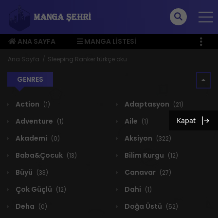
ANA SAYFA
MANGA LISTESI
ÜYE MENÜSÜ
Ana Sayfa
Sleeping Ranker türkçe oku
GENRES
Action
Adaptasyon
(1)
(21)
Kapat
Adventure
Aile
(1)
(1)
Akademi
Aksiyon
(0)
(322)
Baba&Çocuk
Bilim Kurgu
(13)
(12)
Büyü
Canavar
(33)
(27)
Çok Güçlü
Dahi
(12)
(1)
Deha
Doğa Üstü
(0)
(52)