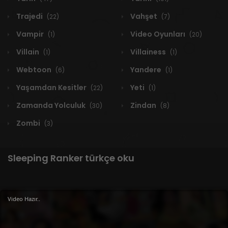
Trajedi
Vahşet
(22)
(7)
Vampir
Video Oyunları
(1)
(20)
Villain
Villainess
(1)
(1)
Webtoon
Yandere
(6)
(1)
Yaşamdan Kesitler
Yeti
(22)
(1)
Zamanda Yolculuk
Zindan
(30)
(8)
Zombi
(3)
Sleeping Ranker türkçe oku
Video Hazır..
1 RESULT
Yeni
A-Z
Derece
Popüler
En Çok Okunan