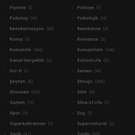
Pişirme
Polisiye
(1)
(1)
Psikoloji
Psikolojik
(10)
(19)
Reenkarnasyon
Reenkarne
(83)
(2)
Roma
Romance
(1)
(3)
Romantik
Romantizm
(194)
(149)
Sanal Gerçeklik
School Life
(3)
(5)
Sci-fi
Seinen
(1)
(14)
Şeytan
Shoujo
(5)
(209)
Shounen
Sihir
(213)
(4)
Sistem
Slice of Life
(17)
(1)
Spor
Suç
(2)
(1)
Süperkahraman
Supernatural
(7)
(2)
Tarih
Tarihi
(47)
(101)