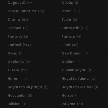
Doğaüstü
Dövüş
(55)
(1)
Dövüş Sanatları
Dram
(74)
(157)
Drama
Ecchi
(63)
(8)
Eğlence
Fantastik
(15)
(202)
Fantasy
Fantazi
(2)
(3)
Fantezi
Final
(244)
(49)
Genç
Geri Dönen
(1)
(11)
Gerileme
Gerilim
(2)
(2)
Gizem
Günlük Hayat
(27)
(1)
Harem
Hayatta Kalma
(18)
(23)
Hayattan bir parça
Hayattan kesitler
(1)
(1)
Hayvanlar
Horror
(5)
(1)
İblisler
İntikam
(1)
(23)