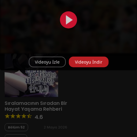
Yeni
A-Z
Derece
Popüler
En Çok Okunan
Videoyu İzle
Videoyu İndir
Sıralamacının Sıradan Bir
Hayat Yaşama Rehberi
4.6
Bölüm 52
2 Mayıs 2026