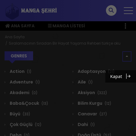
ANA SAYFA
MANGA LISTESI
ÜYE MENÜSÜ
Ana Sayfa
Sıralamacının Sıradan Bir Hayat Yaşama Rehberi türkçe oku
GENRES
Action
Adaptasyon
(1)
(21)
Kapat
Adventure
Aile
(1)
(1)
Akademi
Aksiyon
(0)
(322)
Baba&Çocuk
Bilim Kurgu
(13)
(12)
Büyü
Canavar
(33)
(27)
Çok Güçlü
Dahi
(12)
(1)
Deha
Doğa Üstü
(0)
(52)