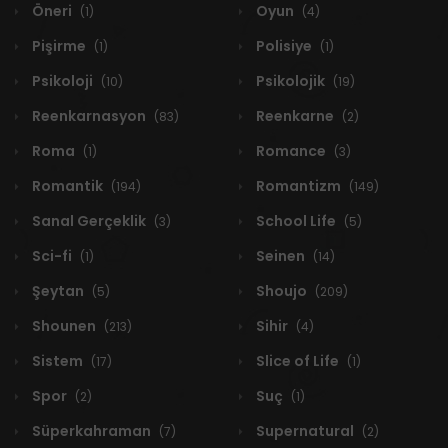
Öneri
Oyun
(1)
(4)
Pişirme
Polisiye
(1)
(1)
Psikoloji
Psikolojik
(10)
(19)
Reenkarnasyon
Reenkarne
(83)
(2)
Roma
Romance
(1)
(3)
Romantik
Romantizm
(194)
(149)
Sanal Gerçeklik
School Life
(3)
(5)
Sci-fi
Seinen
(1)
(14)
Şeytan
Shoujo
(5)
(209)
Shounen
Sihir
(213)
(4)
Sistem
Slice of Life
(17)
(1)
Spor
Suç
(2)
(1)
Süperkahraman
Supernatural
(7)
(2)