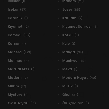
İblisler
İntikam
(1)
(23)
Isekai
Josei
(57)
(85)
Karanlık
Katliam
(1)
(2)
Kıyamet
Kıyamet Sonrası
(2)
(3)
Komedi
Korku
(152)
(8)
Korsan
Kule
(1)
(1)
Macera
Manga
(223)
(34)
Manhua
Manhwa
(4)
(87)
Martial Arts
Meka
(1)
(1)
Modern
Modern Hayat
(7)
(49)
Murim
Müzik
(17)
(1)
Mystery
Okul
(1)
(37)
Okul Hayatı
Ölü Çağıran
(10)
(1)