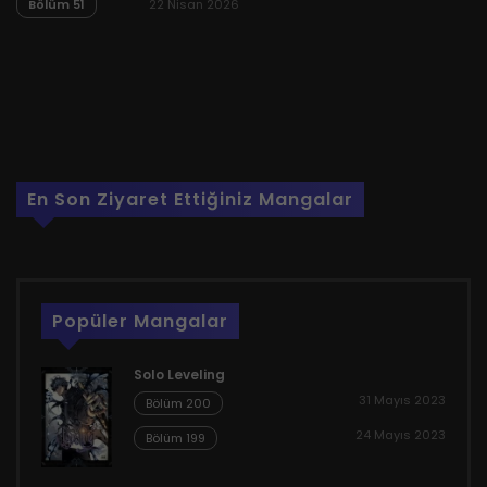
Bölüm 51
22 Nisan 2026
En Son Ziyaret Ettiğiniz Mangalar
Popüler Mangalar
Solo Leveling
31 Mayıs 2023
Bölüm 200
24 Mayıs 2023
Bölüm 199