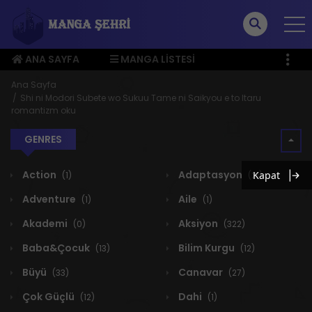
ANA SAYFA
MANGA LISTESI
ÜYE MENÜSÜ
Ana Sayfa
Shi ni Modori Subete wo Sukuu Tame ni Saikyou e to Itaru
romantizm oku
GENRES
Action
Adaptasyon
Kapat
(1)
(21)
Adventure
Aile
(1)
(1)
Akademi
Aksiyon
(0)
(322)
Baba&Çocuk
Bilim Kurgu
(13)
(12)
Büyü
Canavar
(33)
(27)
Çok Güçlü
Dahi
(12)
(1)