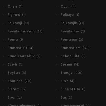
Öneri
Oyun
(1)
(4)
Pişirme
Polisiye
(1)
(1)
Psikoloji
Psikolojik
(10)
(19)
Reenkarnasyon
Reenkarne
(83)
(2)
Roma
Romance
(1)
(3)
Romantik
Romantizm
(194)
(149)
Sanal Gerçeklik
School Life
(3)
(5)
Sci-fi
Seinen
(1)
(14)
Şeytan
Shoujo
(5)
(209)
Shounen
Sihir
(213)
(4)
Sistem
Slice of Life
(17)
(1)
Spor
Suç
(2)
(1)
Süperkahraman
Supernatural
(7)
(2)