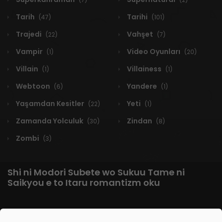
Tarih
Tarihi
(47)
(101)
Trajedi
Vahşet
(22)
(7)
Vampir
Video Oyunları
(1)
(20)
Villain
Villainess
(1)
(1)
Webtoon
Yandere
(6)
(1)
Yaşamdan Kesitler
Yeti
(22)
(1)
Zamanda Yolculuk
Zindan
(30)
(8)
Zombi
(3)
Shi ni Modori Subete wo Sukuu Tame ni
Saikyou e to Itaru romantizm oku