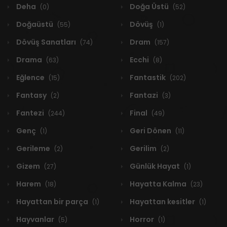
Deha
Doğa Üstü
(0)
(52)
Doğaüstü
Dövüş
(55)
(1)
Dövüş Sanatları
Dram
(74)
(157)
Drama
Ecchi
(63)
(8)
Eğlence
Fantastik
(15)
(202)
Fantasy
Fantazi
(2)
(3)
Fantezi
Final
(244)
(49)
Genç
Geri Dönen
(1)
(11)
Gerileme
Gerilim
(2)
(2)
Gizem
Günlük Hayat
(27)
(1)
Harem
Hayatta Kalma
(18)
(23)
Hayattan bir parça
Hayattan kesitler
(1)
(1)
Hayvanlar
Horror
(5)
(1)