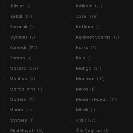
İblisler
İntikam
(1)
(23)
Isekai
Josei
(57)
(85)
Karanlık
Katliam
(1)
(2)
Kıyamet
Kıyamet Sonrası
(2)
(3)
Komedi
Korku
(152)
(8)
Korsan
Kule
(1)
(1)
Macera
Manga
(223)
(34)
Manhua
Manhwa
(4)
(87)
Martial Arts
Meka
(1)
(1)
Modern
Modern Hayat
(7)
(49)
Murim
Müzik
(17)
(1)
Mystery
Okul
(1)
(37)
Okul Hayatı
Ölü Çağıran
(10)
(1)