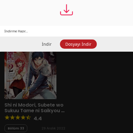
1 RESULT
Yeni
A-Z
Derece
Popüler
En Çok Okunan
İndirme Hazır...
İndir
Dosyayı İndir
Shi ni Modori, Subete wo
Sukuu Tame ni Saikyou e
to Itaru
4.4
Bölüm 33
29 Aralık 2022