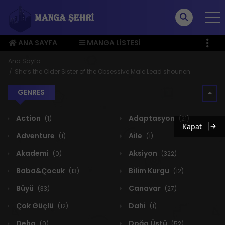
ANA SAYFA
MANGA LISTESI
ÜYE MENÜSÜ
Ana Sayfa
She’s the Older Sister of the Obsessive Male Lead shounen
GENRES
Action
Adaptasyon
(1)
(21)
Kapat
Adventure
Aile
(1)
(1)
Akademi
Aksiyon
(0)
(322)
Baba&Çocuk
Bilim Kurgu
(13)
(12)
Büyü
Canavar
(33)
(27)
Çok Güçlü
Dahi
(12)
(1)
Deha
Doğa Üstü
(0)
(52)