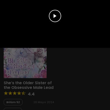
Yeni
A-Z
Derece
Popüler
En Çok Okunan
She’s the Older Sister of
the Obsessive Male Lead
4.4
Bölüm 52
26 Mayıs 2024