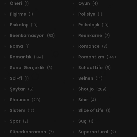
Öneri
Oyun
(1)
(4)
Pişirme
Polisiye
(1)
(1)
Psikoloji
Psikolojik
(10)
(19)
Reenkarnasyon
Reenkarne
(83)
(2)
Roma
Romance
(1)
(3)
Romantik
Romantizm
(194)
(149)
Sanal Gerçeklik
School Life
(3)
(5)
Sci-fi
Seinen
(1)
(14)
Şeytan
Shoujo
(5)
(209)
Shounen
Sihir
(213)
(4)
Sistem
Slice of Life
(17)
(1)
Spor
Suç
(2)
(1)
Süperkahraman
Supernatural
(7)
(2)