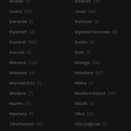
İblisler
İntikam
(1)
(23)
Isekai
Josei
(57)
(85)
Karanlık
Katliam
(1)
(2)
Kıyamet
Kıyamet Sonrası
(2)
(3)
Komedi
Korku
(152)
(8)
Korsan
Kule
(1)
(1)
Macera
Manga
(223)
(34)
Manhua
Manhwa
(4)
(87)
Martial Arts
Meka
(1)
(1)
Modern
Modern Hayat
(7)
(49)
Murim
Müzik
(17)
(1)
Mystery
Okul
(1)
(37)
Okul Hayatı
Ölü Çağıran
(10)
(1)