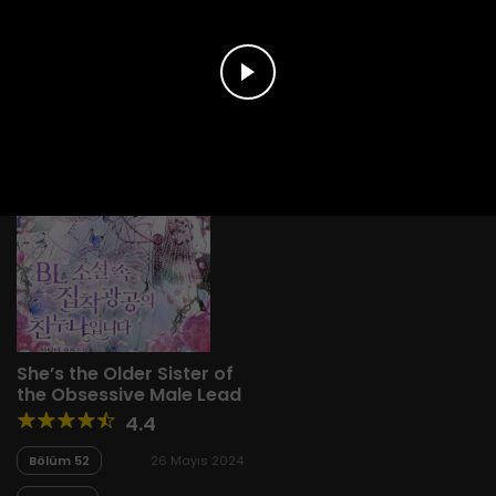
Yeni
A-Z
Derece
Popüler
En Çok Okunan
She’s the Older Sister of
the Obsessive Male Lead
4.4
Bölüm 52
26 Mayıs 2024