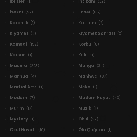
İblisler
İntikam
(1)
(23)
Isekai
Josei
(57)
(85)
Karanlık
Katliam
(1)
(2)
Kıyamet
Kıyamet Sonrası
(2)
(3)
Komedi
Korku
(152)
(8)
Korsan
Kule
(1)
(1)
Macera
Manga
(223)
(34)
Manhua
Manhwa
(4)
(87)
Martial Arts
Meka
(1)
(1)
Modern
Modern Hayat
(7)
(49)
Murim
Müzik
(17)
(1)
Mystery
Okul
(1)
(37)
Okul Hayatı
Ölü Çağıran
(10)
(1)