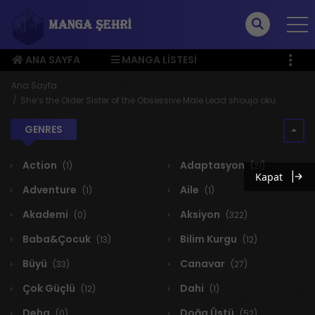
ANA SAYFA
MANGA LISTESI
ÜYE MENÜSÜ
Ana Sayfa
She’s the Older Sister of the Obsessive Male Lead shoujo oku
GENRES
Action
Adaptasyon
(1)
(21)
Kapat
Adventure
Aile
(1)
(1)
Akademi
Aksiyon
(0)
(322)
Baba&Çocuk
Bilim Kurgu
(13)
(12)
Büyü
Canavar
(33)
(27)
Çok Güçlü
Dahi
(12)
(1)
Deha
Doğa Üstü
(0)
(52)