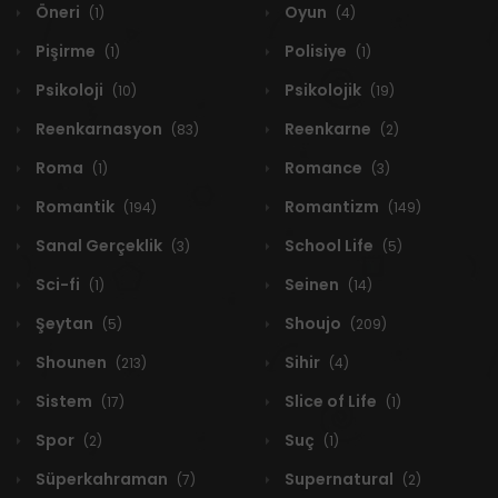
Öneri
Oyun
(1)
(4)
Pişirme
Polisiye
(1)
(1)
Psikoloji
Psikolojik
(10)
(19)
Reenkarnasyon
Reenkarne
(83)
(2)
Roma
Romance
(1)
(3)
Romantik
Romantizm
(194)
(149)
Sanal Gerçeklik
School Life
(3)
(5)
Sci-fi
Seinen
(1)
(14)
Şeytan
Shoujo
(5)
(209)
Shounen
Sihir
(213)
(4)
Sistem
Slice of Life
(17)
(1)
Spor
Suç
(2)
(1)
Süperkahraman
Supernatural
(7)
(2)