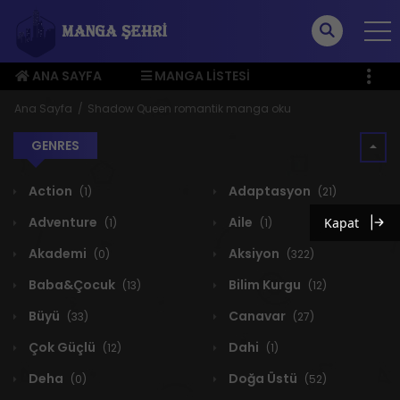
ANA SAYFA
MANGA LISTESI
ÜYE MENÜSÜ
Ana Sayfa
Shadow Queen romantik manga oku
GENRES
Action
Adaptasyon
(1)
(21)
Adventure
Aile
Kapat
(1)
(1)
Akademi
Aksiyon
(0)
(322)
Baba&Çocuk
Bilim Kurgu
(13)
(12)
Büyü
Canavar
(33)
(27)
Çok Güçlü
Dahi
(12)
(1)
Deha
Doğa Üstü
(0)
(52)