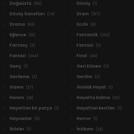
Doğaüstü
Dövüş
(55)
(1)
Dövüş Sanatları
Dram
(74)
(157)
Drama
Ecchi
(63)
(8)
Eğlence
Fantastik
(15)
(202)
Fantasy
Fantazi
(2)
(3)
Fantezi
Final
(244)
(49)
Genç
Geri Dönen
(1)
(11)
Gerileme
Gerilim
(2)
(2)
Gizem
Günlük Hayat
(27)
(1)
Harem
Hayatta Kalma
(18)
(23)
Hayattan bir parça
Hayattan kesitler
(1)
(1)
Hayvanlar
Horror
(5)
(1)
İblisler
İntikam
(1)
(23)