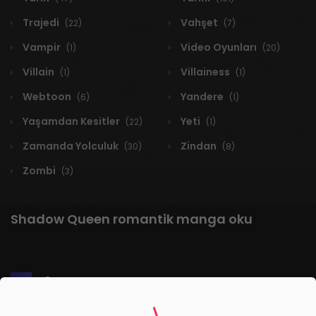
Trajedi
Vahşet
(22)
(7)
Vampir
Video Oyunları
(1)
(20)
Villain
Villainess
(1)
(1)
Webtoon
Yandere
(6)
(1)
Yaşamdan Kesitler
Yeti
(22)
(1)
Zamanda Yolculuk
Zindan
(30)
(8)
Zombi
(3)
Shadow Queen romantik manga oku
1 RESULT
Yeni
A-Z
Derece
Popüler
En Çok Okunan