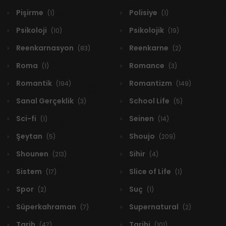
Pişirme
Polisiye
(1)
(1)
Psikoloji
Psikolojik
(10)
(19)
Reenkarnasyon
Reenkarne
(83)
(2)
Roma
Romance
(1)
(3)
Romantik
Romantizm
(194)
(149)
Sanal Gerçeklik
School Life
(3)
(5)
Sci-fi
Seinen
(1)
(14)
Şeytan
Shoujo
(5)
(209)
Shounen
Sihir
(213)
(4)
Sistem
Slice of Life
(17)
(1)
Spor
Suç
(2)
(1)
Süperkahraman
Supernatural
(7)
(2)
Tarih
Tarihi
(47)
(101)