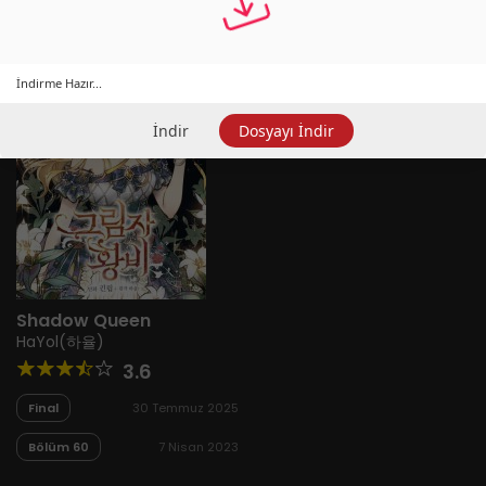
İndirme Hazır...
İndir
Dosyayı İndir
Shadow Queen
HaYol(하율)
3.6
Final
30 Temmuz 2025
Bölüm 60
7 Nisan 2023