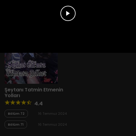
Şeytanı Tatmin Etmenin
Yolları
4.4
Bölüm 72
16 Temmuz 2024
Bölüm 71
16 Temmuz 2024