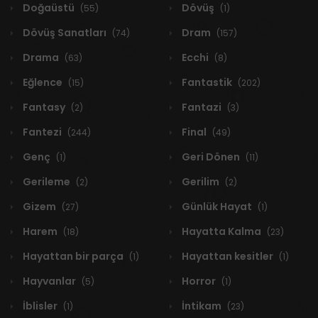
Doğaüstü
Dövüş
(55)
(1)
Dövüş Sanatları
Dram
(74)
(157)
Drama
Ecchi
(63)
(8)
Eğlence
Fantastik
(15)
(202)
Fantasy
Fantazi
(2)
(3)
Fantezi
Final
(244)
(49)
Genç
Geri Dönen
(1)
(11)
Gerileme
Gerilim
(2)
(2)
Gizem
Günlük Hayat
(27)
(1)
Harem
Hayatta Kalma
(18)
(23)
Hayattan bir parça
Hayattan kesitler
(1)
(1)
Hayvanlar
Horror
(5)
(1)
İblisler
İntikam
(1)
(23)