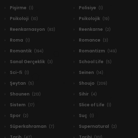
Pişirme
Polisiye
(1)
(1)
Psikoloji
Psikolojik
(10)
(19)
Reenkarnasyon
Reenkarne
(83)
(2)
Roma
Romance
(1)
(3)
Romantik
Romantizm
(194)
(149)
Sanal Gerçeklik
School Life
(3)
(5)
Sci-fi
Seinen
(1)
(14)
Şeytan
Shoujo
(5)
(209)
Shounen
Sihir
(213)
(4)
Sistem
Slice of Life
(17)
(1)
Spor
Suç
(2)
(1)
Süperkahraman
Supernatural
(7)
(2)
Tarih
Tarihi
(47)
(101)