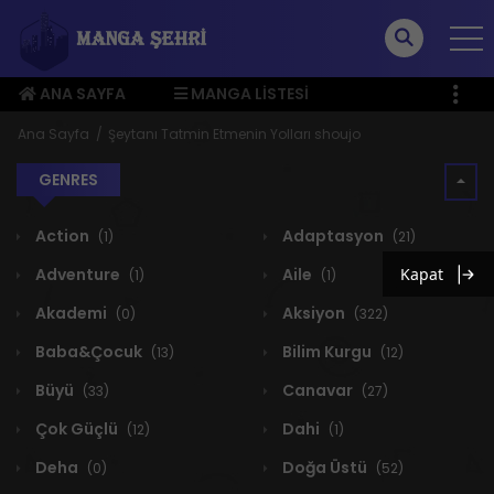
ANA SAYFA
MANGA LISTESI
ÜYE MENÜSÜ
Ana Sayfa
Şeytanı Tatmin Etmenin Yolları shoujo
GENRES
Action
Adaptasyon
(1)
(21)
Adventure
Aile
Kapat
(1)
(1)
Akademi
Aksiyon
(0)
(322)
Baba&Çocuk
Bilim Kurgu
(13)
(12)
Büyü
Canavar
(33)
(27)
Çok Güçlü
Dahi
(12)
(1)
Deha
Doğa Üstü
(0)
(52)