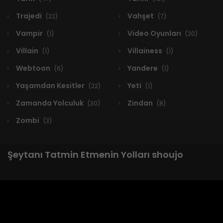
Trajedi
Vahşet
(22)
(7)
Vampir
Video Oyunları
(1)
(20)
Villain
Villainess
(1)
(1)
Webtoon
Yandere
(6)
(1)
Yaşamdan Kesitler
Yeti
(22)
(1)
Zamanda Yolculuk
Zindan
(30)
(8)
Zombi
(3)
Şeytanı Tatmin Etmenin Yolları shoujo
1 RESULT
Yeni
A-Z
Derece
Popüler
En Çok Okunan