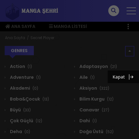
ANA SAYFA
MANGA LISTESI
ÜYE MENÜSÜ
Ana Sayfa
Secret Player
GENRES
Action
Adaptasyon
(1)
(21)
Kapat
Adventure
Aile
(1)
(1)
Akademi
Aksiyon
(0)
(322)
Baba&Çocuk
Bilim Kurgu
(13)
(12)
Büyü
Canavar
(33)
(27)
Çok Güçlü
Dahi
(12)
(1)
Deha
Doğa Üstü
(0)
(52)