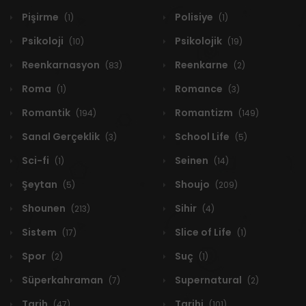
Pişirme
Polisiye
(1)
(1)
Psikoloji
Psikolojik
(10)
(19)
Reenkarnasyon
Reenkarne
(83)
(2)
Roma
Romance
(1)
(3)
Romantik
Romantizm
(194)
(149)
Sanal Gerçeklik
School Life
(3)
(5)
Sci-fi
Seinen
(1)
(14)
Şeytan
Shoujo
(5)
(209)
Shounen
Sihir
(213)
(4)
Sistem
Slice of Life
(17)
(1)
Spor
Suç
(2)
(1)
Süperkahraman
Supernatural
(7)
(2)
Tarih
Tarihi
(47)
(101)