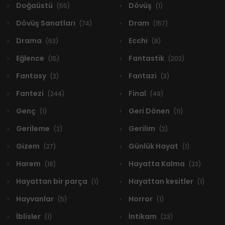
Doğaüstü
Dövüş
(55)
(1)
Dövüş Sanatları
Dram
(74)
(157)
Drama
Ecchi
(63)
(8)
Eğlence
Fantastik
(15)
(202)
Fantasy
Fantazi
(2)
(3)
Fantezi
Final
(244)
(49)
Genç
Geri Dönen
(1)
(11)
Gerileme
Gerilim
(2)
(2)
Gizem
Günlük Hayat
(27)
(1)
Harem
Hayatta Kalma
(18)
(23)
Hayattan bir parça
Hayattan kesitler
(1)
(1)
Hayvanlar
Horror
(5)
(1)
İblisler
İntikam
(1)
(23)