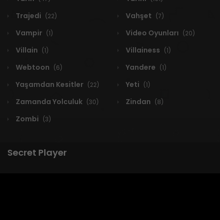
Trajedi
Vahşet
(22)
(7)
Vampir
Video Oyunları
(1)
(20)
Villain
Villainess
(1)
(1)
Webtoon
Yandere
(6)
(1)
Yaşamdan Kesitler
Yeti
(22)
(1)
Zamanda Yolculuk
Zindan
(30)
(8)
Zombi
(3)
Secret Player
1 RESULT
Yeni
A-Z
Derece
Popüler
En Çok Okunan