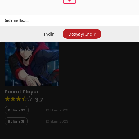
İndirme Hazır...
İndir
Dosyayı İndir
Secret Player
3.7
Bölüm 32
10 Ekim 2023
Bölüm 31
10 Ekim 2023