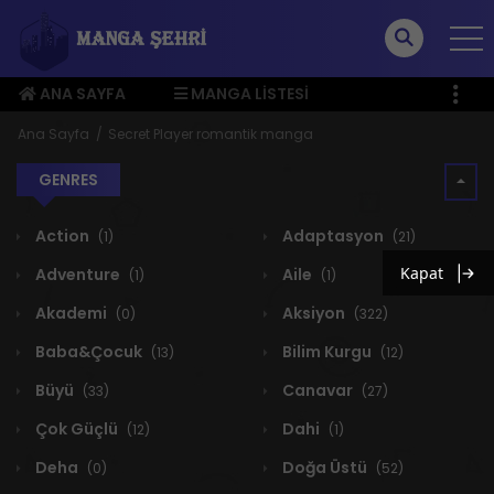
ANA SAYFA
MANGA LISTESI
ÜYE MENÜSÜ
Ana Sayfa
Secret Player romantik manga
GENRES
Action
Adaptasyon
(1)
(21)
Kapat
Adventure
Aile
(1)
(1)
Akademi
Aksiyon
(0)
(322)
Baba&Çocuk
Bilim Kurgu
(13)
(12)
Büyü
Canavar
(33)
(27)
Çok Güçlü
Dahi
(12)
(1)
Deha
Doğa Üstü
(0)
(52)