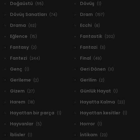
Doğaüstü
Dövüş
(55)
(1)
Dövüş Sanatları
Dram
(74)
(157)
Drama
Ecchi
(63)
(8)
Eğlence
Fantastik
(15)
(202)
Fantasy
Fantazi
(2)
(3)
Fantezi
Final
(244)
(49)
Genç
Geri Dönen
(1)
(11)
Gerileme
Gerilim
(2)
(2)
Gizem
Günlük Hayat
(27)
(1)
Harem
Hayatta Kalma
(18)
(23)
Hayattan bir parça
Hayattan kesitler
(1)
(1)
Hayvanlar
Horror
(5)
(1)
İblisler
İntikam
(1)
(23)