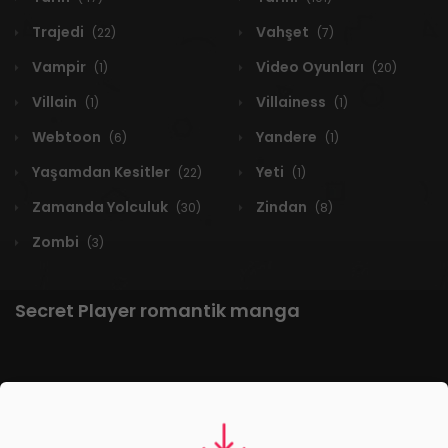
Trajedi
Vahşet
(22)
(7)
Vampir
Video Oyunları
(1)
(20)
Villain
Villainess
(1)
(1)
Webtoon
Yandere
(6)
(1)
Yaşamdan Kesitler
Yeti
(22)
(1)
Zamanda Yolculuk
Zindan
(30)
(8)
Zombi
(3)
Secret Player romantik manga
1 RESULT
Yeni
A-Z
Derece
Popüler
En Çok Okunan