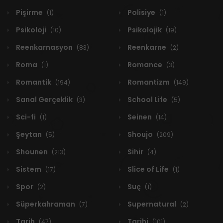
Pişirme
Polisiye
(1)
(1)
Psikoloji
Psikolojik
(10)
(19)
Reenkarnasyon
Reenkarne
(83)
(2)
Roma
Romance
(1)
(3)
Romantik
Romantizm
(194)
(149)
Sanal Gerçeklik
School Life
(3)
(5)
Sci-fi
Seinen
(1)
(14)
Şeytan
Shoujo
(5)
(209)
Shounen
Sihir
(213)
(4)
Sistem
Slice of Life
(17)
(1)
Spor
Suç
(2)
(1)
Süperkahraman
Supernatural
(7)
(2)
Tarih
Tarihi
(47)
(101)