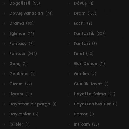
Doğaüstü
Dövüş
(55)
(1)
Dövüş Sanatları
Dram
(74)
(157)
Drama
Ecchi
(63)
(8)
Eğlence
Fantastik
(15)
(202)
Fantasy
Fantazi
(2)
(3)
Fantezi
Final
(244)
(49)
Genç
Geri Dönen
(1)
(11)
Gerileme
Gerilim
(2)
(2)
Gizem
Günlük Hayat
(27)
(1)
Harem
Hayatta Kalma
(18)
(23)
Hayattan bir parça
Hayattan kesitler
(1)
(1)
Hayvanlar
Horror
(5)
(1)
İblisler
İntikam
(1)
(23)