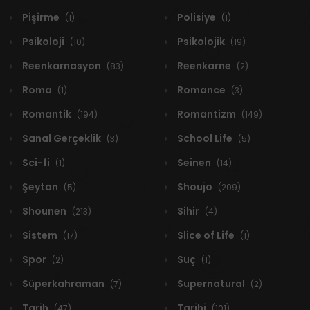
Pişirme
Polisiye
(1)
(1)
Psikoloji
Psikolojik
(10)
(19)
Reenkarnasyon
Reenkarne
(83)
(2)
Roma
Romance
(1)
(3)
Romantik
Romantizm
(194)
(149)
Sanal Gerçeklik
School Life
(3)
(5)
Sci-fi
Seinen
(1)
(14)
Şeytan
Shoujo
(5)
(209)
Shounen
Sihir
(213)
(4)
Sistem
Slice of Life
(17)
(1)
Spor
Suç
(2)
(1)
Süperkahraman
Supernatural
(7)
(2)
Tarih
Tarihi
(47)
(101)