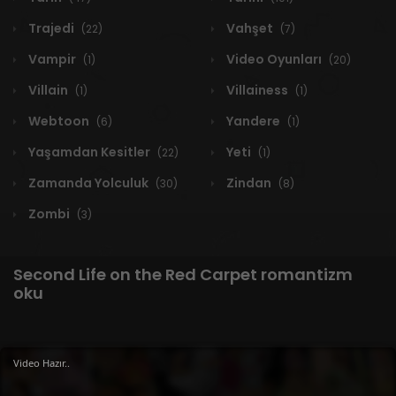
Trajedi
Vahşet
(22)
(7)
Vampir
Video Oyunları
(1)
(20)
Villain
Villainess
(1)
(1)
Webtoon
Yandere
(6)
(1)
Yaşamdan Kesitler
Yeti
(22)
(1)
Zamanda Yolculuk
Zindan
(30)
(8)
Zombi
(3)
Second Life on the Red Carpet romantizm
oku
Video Hazır..
1 RESULT