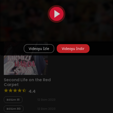
Yeni
A-Z
Derece
Popüler
En Çok Okunan
Videoyu İzle
Videoyu İndir
Second Life on the Red
Carpet
4.4
Bölüm 81
12 Ekim 2023
Bölüm 80
12 Ekim 2023