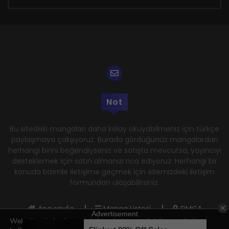
Not
Bu sitedeki mangaları daha kolay okuyabilmeniz için türkçe
paylaşmaya çalışıyoruz. Burada gördüğünüz mangalardan
herhangi birini beğendiyseniz ve satışta mevcutsa, yayıncıyı
desteklemek için satın almanızı rica ediyoruz. Herhangi bir
konuda bizimle iletişime geçmek için sitemizdeki iletişim
formundan ulaşabilirsiniz.
Ana sayfa
Manga Listesi
DMCA
Web sitemizde size en iyi deneyimi sunmak için çerezleri
Gizlilik Politikası
Kullanım Şartları