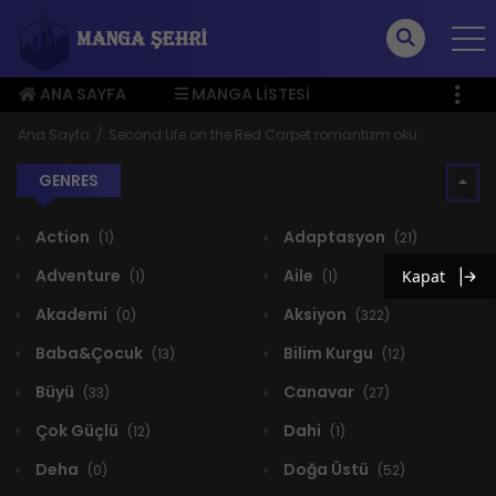
ANA SAYFA
MANGA LISTESI
ÜYE MENÜSÜ
Ana Sayfa
Second Life on the Red Carpet romantizm oku
GENRES
Action
Adaptasyon
(1)
(21)
Adventure
Aile
Kapat
(1)
(1)
Akademi
Aksiyon
(0)
(322)
Baba&Çocuk
Bilim Kurgu
(13)
(12)
Büyü
Canavar
(33)
(27)
Çok Güçlü
Dahi
(12)
(1)
Deha
Doğa Üstü
(0)
(52)