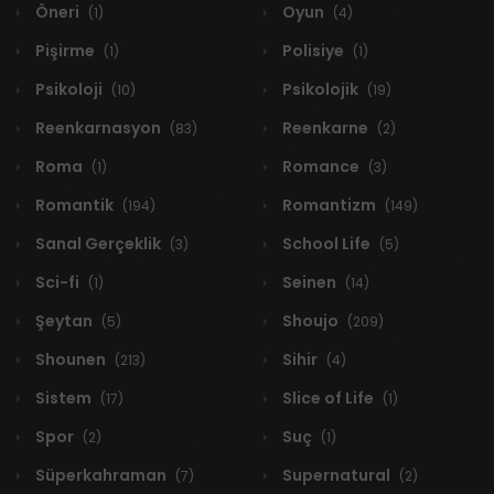
Öneri
Oyun
(1)
(4)
Pişirme
Polisiye
(1)
(1)
Psikoloji
Psikolojik
(10)
(19)
Reenkarnasyon
Reenkarne
(83)
(2)
Roma
Romance
(1)
(3)
Romantik
Romantizm
(194)
(149)
Sanal Gerçeklik
School Life
(3)
(5)
Sci-fi
Seinen
(1)
(14)
Şeytan
Shoujo
(5)
(209)
Shounen
Sihir
(213)
(4)
Sistem
Slice of Life
(17)
(1)
Spor
Suç
(2)
(1)
Süperkahraman
Supernatural
(7)
(2)