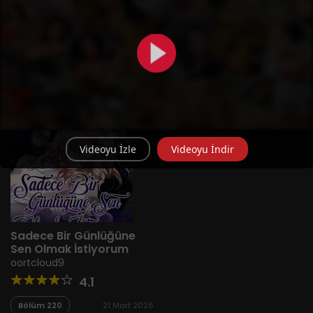
Yeni
A-Z
Derece
Popüler
En Çok Okunan
Videoyu İzle
Videoyu İndir
Sadece Bir Günlüğüne
Sen Olmak İstiyorum
oortcloud9
4.1
Bölüm 220
21 Mart 2026