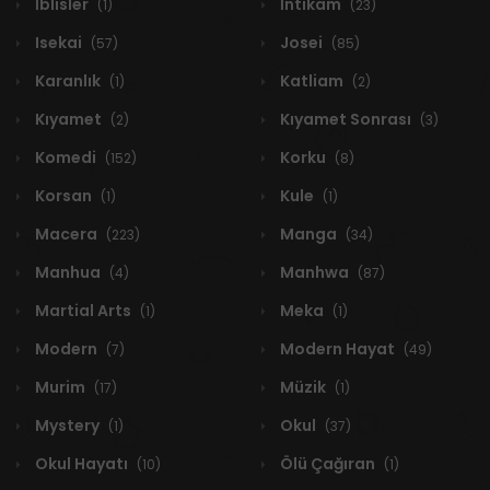
İblisler
İntikam
(1)
(23)
Isekai
Josei
(57)
(85)
Karanlık
Katliam
(1)
(2)
Kıyamet
Kıyamet Sonrası
(2)
(3)
Komedi
Korku
(152)
(8)
Korsan
Kule
(1)
(1)
Macera
Manga
(223)
(34)
Manhua
Manhwa
(4)
(87)
Martial Arts
Meka
(1)
(1)
Modern
Modern Hayat
(7)
(49)
Murim
Müzik
(17)
(1)
Mystery
Okul
(1)
(37)
Okul Hayatı
Ölü Çağıran
(10)
(1)