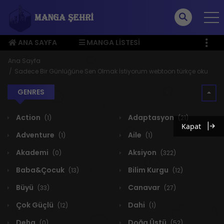
ANA SAYFA
MANGA LISTESI
ÜYE MENÜSÜ
Ana Sayfa
Sadece Bir Günlüğüne Sen Olmak İstiyorum webtoon türkçe oku
GENRES
Action
Adaptasyon
(1)
(21)
Kapat
Adventure
Aile
(1)
(1)
Akademi
Aksiyon
(0)
(322)
Baba&Çocuk
Bilim Kurgu
(13)
(12)
Büyü
Canavar
(33)
(27)
Çok Güçlü
Dahi
(12)
(1)
Deha
Doğa Üstü
(0)
(52)