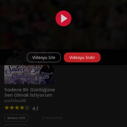
Yeni
A-Z
Derece
Popüler
En Çok Okunan
Videoyu İzle
Videoyu İndir
Sadece Bir Günlüğüne
Sen Olmak İstiyorum
oortcloud9
4.1
Bölüm 220
21 Mart 2026