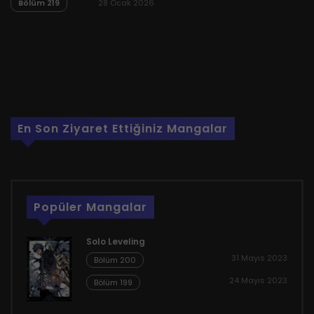
Bölüm 219
28 Ocak 2026
En Son Ziyaret Ettiğiniz Mangalar
Popüler Mangalar
Solo Leveling
31 Mayıs 2023
Bölüm 200
24 Mayıs 2023
Bölüm 199