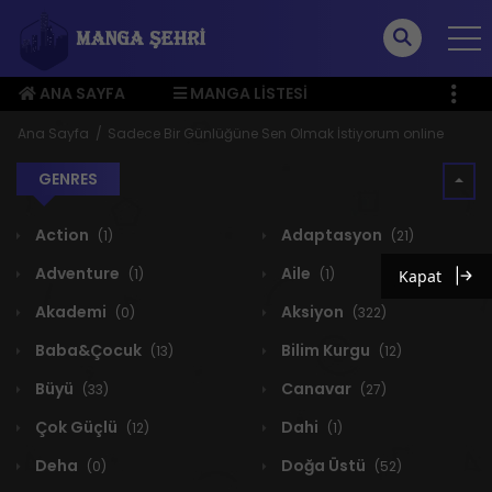
ANA SAYFA
MANGA LISTESI
ÜYE MENÜSÜ
Ana Sayfa
Sadece Bir Günlüğüne Sen Olmak İstiyorum online
GENRES
Action
Adaptasyon
(1)
(21)
Adventure
Aile
(1)
(1)
Kapat
Akademi
Aksiyon
(0)
(322)
Baba&Çocuk
Bilim Kurgu
(13)
(12)
Büyü
Canavar
(33)
(27)
Çok Güçlü
Dahi
(12)
(1)
Deha
Doğa Üstü
(0)
(52)