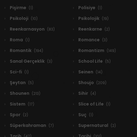
Pişirme
Polisiye
(1)
(1)
Psikoloji
Psikolojik
(10)
(19)
Reenkarnasyon
Reenkarne
(83)
(2)
Roma
Romance
(1)
(3)
Romantik
Romantizm
(194)
(149)
Sanal Gerçeklik
School Life
(3)
(5)
Sci-fi
Seinen
(1)
(14)
Şeytan
Shoujo
(5)
(209)
Shounen
Sihir
(213)
(4)
Sistem
Slice of Life
(17)
(1)
Spor
Suç
(2)
(1)
Süperkahraman
Supernatural
(7)
(2)
Tarih
Tarihi
(47)
(101)