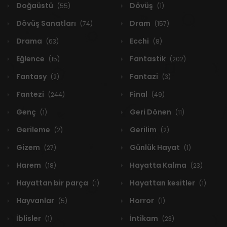
Doğaüstü
Dövüş
(55)
(1)
Dövüş Sanatları
Dram
(74)
(157)
Drama
Ecchi
(63)
(8)
Eğlence
Fantastik
(15)
(202)
Fantasy
Fantazi
(2)
(3)
Fantezi
Final
(244)
(49)
Genç
Geri Dönen
(1)
(11)
Gerileme
Gerilim
(2)
(2)
Gizem
Günlük Hayat
(27)
(1)
Harem
Hayatta Kalma
(18)
(23)
Hayattan bir parça
Hayattan kesitler
(1)
(1)
Hayvanlar
Horror
(5)
(1)
İblisler
İntikam
(1)
(23)