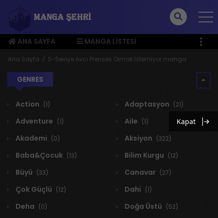
ANA SAYFA
MANGA LISTESI
ÜYE MENÜSÜ
Ana Sayfa
S-Seviye Avcı Prenses Olmak İstemiyor manga
GENRES
Action
Adaptasyon
(1)
(21)
Adventure
Aile
Kapat
(1)
(1)
Akademi
Aksiyon
(0)
(322)
Baba&Çocuk
Bilim Kurgu
(13)
(12)
Büyü
Canavar
(33)
(27)
Çok Güçlü
Dahi
(12)
(1)
Deha
Doğa Üstü
(0)
(52)