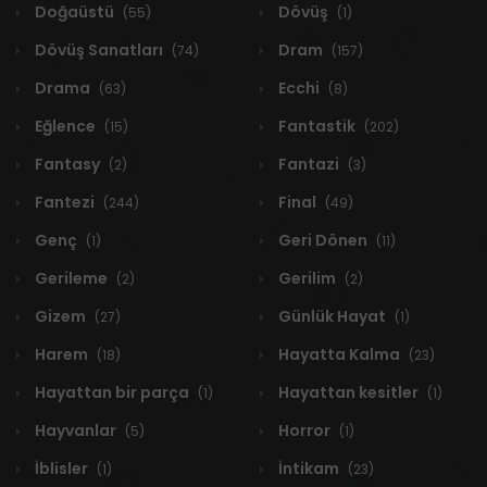
Doğaüstü
Dövüş
(55)
(1)
Dövüş Sanatları
Dram
(74)
(157)
Drama
Ecchi
(63)
(8)
Eğlence
Fantastik
(15)
(202)
Fantasy
Fantazi
(2)
(3)
Fantezi
Final
(244)
(49)
Genç
Geri Dönen
(1)
(11)
Gerileme
Gerilim
(2)
(2)
Gizem
Günlük Hayat
(27)
(1)
Harem
Hayatta Kalma
(18)
(23)
Hayattan bir parça
Hayattan kesitler
(1)
(1)
Hayvanlar
Horror
(5)
(1)
İblisler
İntikam
(1)
(23)