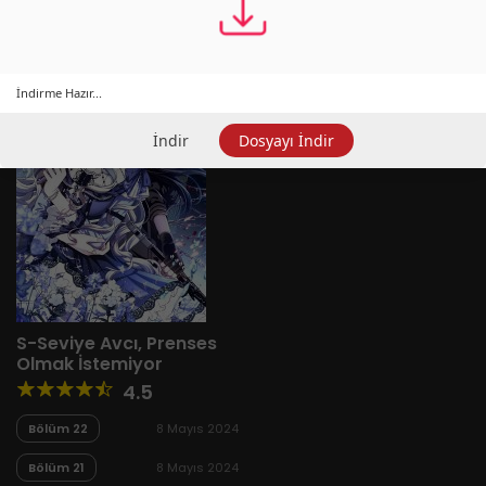
Yeni
A-Z
Derece
Popüler
En Çok Okunan
İndirme Hazır...
İndir
Dosyayı İndir
S-Seviye Avcı, Prenses
Olmak İstemiyor
4.5
Bölüm 22
8 Mayıs 2024
Bölüm 21
8 Mayıs 2024