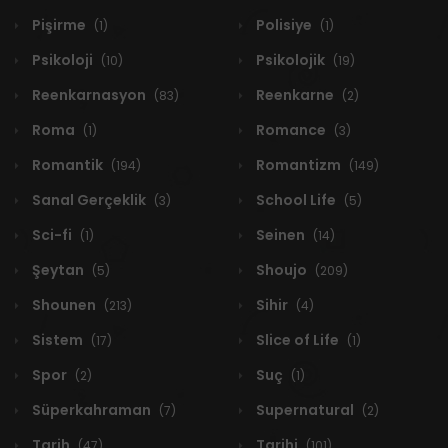
Pişirme
Polisiye
(1)
(1)
Psikoloji
Psikolojik
(10)
(19)
Reenkarnasyon
Reenkarne
(83)
(2)
Roma
Romance
(1)
(3)
Romantik
Romantizm
(194)
(149)
Sanal Gerçeklik
School Life
(3)
(5)
Sci-fi
Seinen
(1)
(14)
Şeytan
Shoujo
(5)
(209)
Shounen
Sihir
(213)
(4)
Sistem
Slice of Life
(17)
(1)
Spor
Suç
(2)
(1)
Süperkahraman
Supernatural
(7)
(2)
Tarih
Tarihi
(47)
(101)