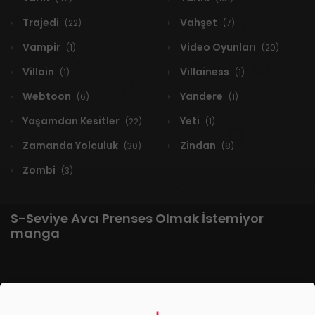
Trajedi
Vahşet
(22)
(7)
Vampir
Video Oyunları
(1)
(20)
Villain
Villainess
(1)
(1)
Webtoon
Yandere
(6)
(1)
Yaşamdan Kesitler
Yeti
(22)
(1)
Zamanda Yolculuk
Zindan
(30)
(8)
Zombi
(3)
S-Seviye Avcı Prenses Olmak İstemiyor
manga
1 RESULT