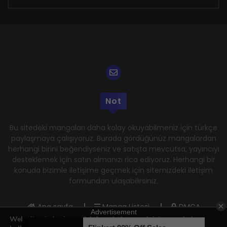
Not
Bu sitedeki mangaları daha kolay okuyabilmeniz için türkçe
paylaşmaya çalışıyoruz. Burada gördüğünüz mangalardan
herhangi birini beğendiyseniz ve satışta mevcutsa, yayıncıyı
desteklemek için satın almanızı rica ediyoruz. Herhangi bir
konuda bizimle iletişime geçmek için sitemizdeki iletişim
formundan ulaşabilirsiniz.
Ana sayfa
Manga Listesi
DMCA
Web sitemizde size en iyi deneyimi sunmak için çerezleri
Gizlilik Politikası
Kullanım Şartları