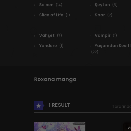
Seinen
Şeytan
(14)
(5)
Slice of Life
Spor
(1)
(2)
Vahşet
Vampir
(7)
(1)
Yandere
Yaşamdan Kesitl
(1)
(22)
Roxana manga
1 RESULT
Tarafında
Vi