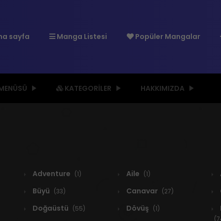
a sayfa
Manga Listesi
Popüler Mangalar
 MENÜSÜ
KATEGORILER
HAKKIMIZDA
Adventure
Aile
(1)
(1)
Büyü
Canavar
(33)
(27)
Doğaüstü
Dövüş
(55)
(1)
(7