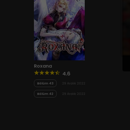
Roxana
4.6
Bölüm 43
29 Aralık 2022
Bölüm 42
29 Aralık 2022