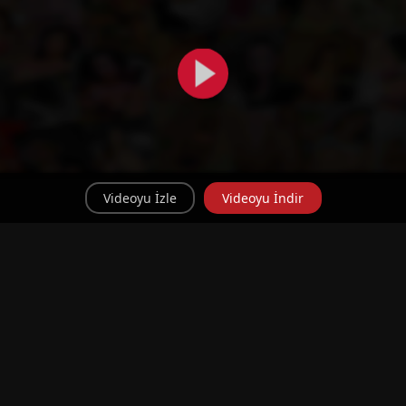
Videoyu İzle
Videoyu İndir