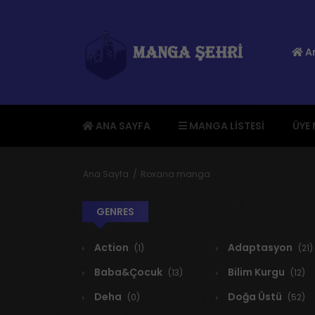
An
ANA SAYFA
MANGA LISTESI
ÜYE
Ana Sayfa
Roxana manga
GENRES
Action
Adaptasyon
(1)
(21)
Baba&Çocuk
Bilim Kurgu
(13)
(12)
Deha
Doğa Üstü
(0)
(52)