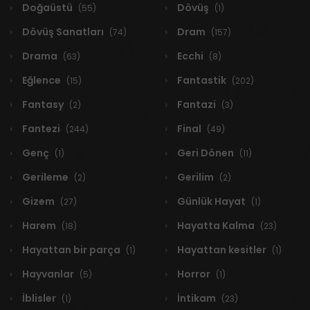
Doğaüstü
Dövüş
(55)
(1)
Dövüş Sanatları
Dram
(74)
(157)
Drama
Ecchi
(63)
(8)
Eğlence
Fantastik
(15)
(202)
Fantasy
Fantazi
(2)
(3)
Fantezi
Final
(244)
(49)
Genç
Geri Dönen
(1)
(11)
Gerileme
Gerilim
(2)
(2)
Gizem
Günlük Hayat
(27)
(1)
Harem
Hayatta Kalma
(18)
(23)
Hayattan bir parça
Hayattan kesitler
(1)
(1)
Hayvanlar
Horror
(5)
(1)
İblisler
İntikam
(1)
(23)