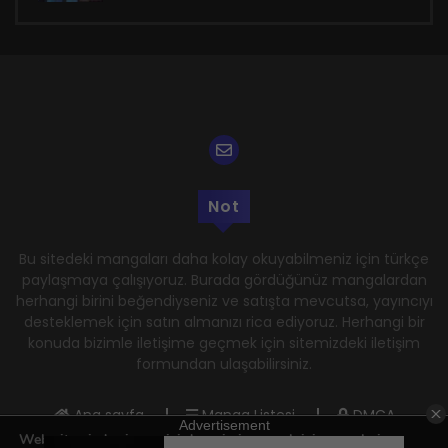
Not
Bu sitedeki mangaları daha kolay okuyabilmeniz için türkçe
paylaşmaya çalışıyoruz. Burada gördüğünüz mangalardan
herhangi birini beğendiyseniz ve satışta mevcutsa, yayıncıyı
desteklemek için satın almanızı rica ediyoruz. Herhangi bir
konuda bizimle iletişime geçmek için sitemizdeki iletişim
formundan ulaşabilirsiniz.
Ana sayfa
Manga Listesi
DMCA
Web sitemizde size en iyi deneyimi sunmak için çerezleri
Gizlilik Politikası
Kullanım Şartları