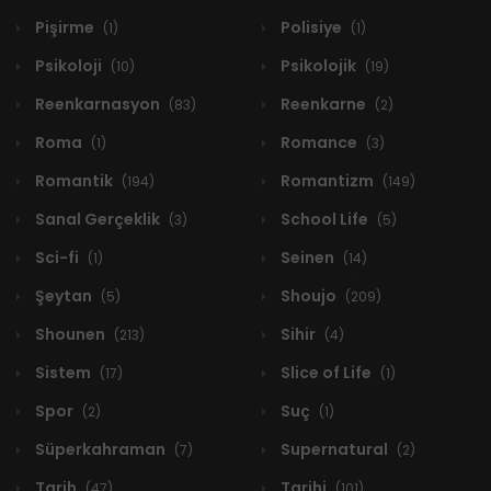
Pişirme
Polisiye
(1)
(1)
Psikoloji
Psikolojik
(10)
(19)
Reenkarnasyon
Reenkarne
(83)
(2)
Roma
Romance
(1)
(3)
Romantik
Romantizm
(194)
(149)
Sanal Gerçeklik
School Life
(3)
(5)
Sci-fi
Seinen
(1)
(14)
Şeytan
Shoujo
(5)
(209)
Shounen
Sihir
(213)
(4)
Sistem
Slice of Life
(17)
(1)
Spor
Suç
(2)
(1)
Süperkahraman
Supernatural
(7)
(2)
Tarih
Tarihi
(47)
(101)