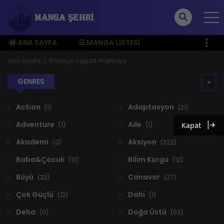
ANA SAYFA
MANGA LISTESI
ÜYE MENÜSÜ
Ana Sayfa
Rosalyn Vogart manhwa
GENRES
Action
Adaptasyon
(1)
(21)
Adventure
Aile
Kapat
(1)
(1)
Akademi
Aksiyon
(0)
(322)
Baba&Çocuk
Bilim Kurgu
(13)
(12)
Büyü
Canavar
(33)
(27)
Çok Güçlü
Dahi
(12)
(1)
Deha
Doğa Üstü
(0)
(52)