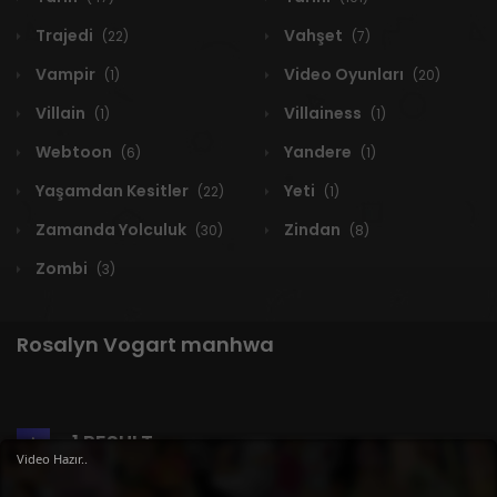
Trajedi
Vahşet
(22)
(7)
Vampir
Video Oyunları
(1)
(20)
Villain
Villainess
(1)
(1)
Webtoon
Yandere
(6)
(1)
Yaşamdan Kesitler
Yeti
(22)
(1)
Zamanda Yolculuk
Zindan
(30)
(8)
Zombi
(3)
Rosalyn Vogart manhwa
1 RESULT
Video Hazır..
Yeni
A-Z
Derece
Popüler
En Çok Okunan