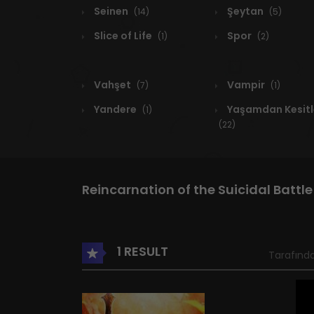
Seinen
Şeytan
(14)
(5)
Slice of Life
Spor
(1)
(2)
Vahşet
Vampir
(7)
(1)
Yandere
Yaşamdan Kesitl
(1)
(22)
Reincarnation of the Suicidal Batt
1 RESULT
Tarafında