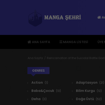
An
ANA SAYFA
MANGA LISTESI
ÜYE
Ana Sayfa
Reincarnation of the Suicidal Battle G
GENRES
Action
Adaptasyon
(1)
(21)
Baba&Çocuk
Bilim Kurgu
(13)
(12)
Deha
Doğa Üstü
(0)
(52)