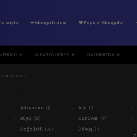
a sayfa
Manga Listesi
Popüler Mangalar
 MENÜSÜ
KATEGORILER
HAKKIMIZDA
od manhua oku
Adventure
Aile
(1)
(1)
Büyü
Canavar
(33)
(27)
Doğaüstü
Dövüş
(55)
(1)
(7