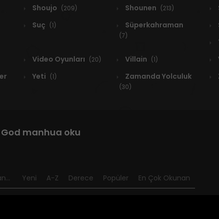
Shoujo
Shounen
(209)
(213)
Suç
Süperkahraman
(1)
(7)
Video Oyunları
Villain
(20)
(1)
er
Yeti
Zamanda Yolculuk
(1)
(30)
le God manhua oku
n...
Yeni
A-Z
Derece
Popüler
En Çok Okunan