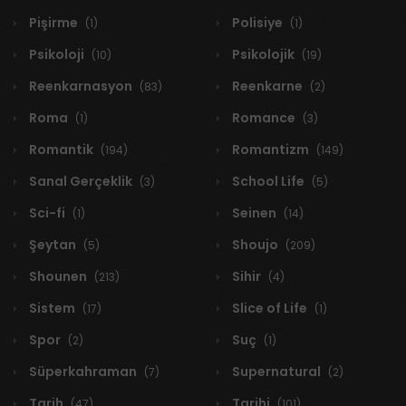
Pişirme
Polisiye
(1)
(1)
Psikoloji
Psikolojik
(10)
(19)
Reenkarnasyon
Reenkarne
(83)
(2)
Roma
Romance
(1)
(3)
Romantik
Romantizm
(194)
(149)
Sanal Gerçeklik
School Life
(3)
(5)
Sci-fi
Seinen
(1)
(14)
Şeytan
Shoujo
(5)
(209)
Shounen
Sihir
(213)
(4)
Sistem
Slice of Life
(17)
(1)
Spor
Suç
(2)
(1)
Süperkahraman
Supernatural
(7)
(2)
Tarih
Tarihi
(47)
(101)