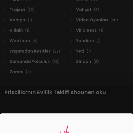
Trajedi
Vahşet
(22)
(7)
Vampir
Video Oyunları
(1)
(20)
Villain
Villainess
(1)
(1)
Webtoon
Yandere
(6)
(1)
Yaşamdan Kesitler
Yeti
(22)
(1)
Zamanda Yolculuk
Zindan
(30)
(8)
Zombi
(3)
Priscilla’nın Evlilik Teklifi shounen oku
1 RESULT
Yeni
A-Z
Derece
Popüler
En Çok Okunan