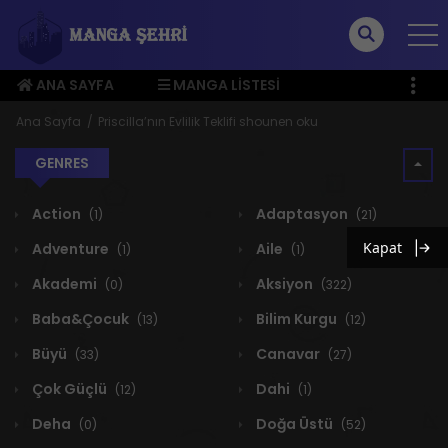
ANA SAYFA
MANGA LISTESI
ÜYE MENÜSÜ
Ana Sayfa
Priscilla’nın Evlilik Teklifi shounen oku
GENRES
Action
Adaptasyon
(1)
(21)
Kapat
Adventure
Aile
(1)
(1)
Akademi
Aksiyon
(0)
(322)
Baba&Çocuk
Bilim Kurgu
(13)
(12)
Büyü
Canavar
(33)
(27)
Çok Güçlü
Dahi
(12)
(1)
Deha
Doğa Üstü
(0)
(52)