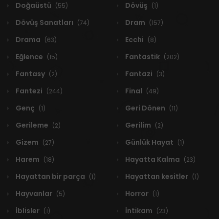
Doğaüstü
Dövüş
(55)
(1)
Dövüş Sanatları
Dram
(74)
(157)
Drama
Ecchi
(63)
(8)
Eğlence
Fantastik
(15)
(202)
Fantasy
Fantazi
(2)
(3)
Fantezi
Final
(244)
(49)
Genç
Geri Dönen
(1)
(11)
Gerileme
Gerilim
(2)
(2)
Gizem
Günlük Hayat
(27)
(1)
Harem
Hayatta Kalma
(18)
(23)
Hayattan bir parça
Hayattan kesitler
(1)
(1)
Hayvanlar
Horror
(5)
(1)
İblisler
İntikam
(1)
(23)