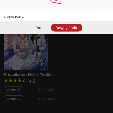
İndirme Hazır...
İndir
Dosyayı İndir
Priscilla’nın Evlilik Teklifi
4.6
Bölüm 73
5 Mart 2024
Bölüm 72
5 Mart 2024