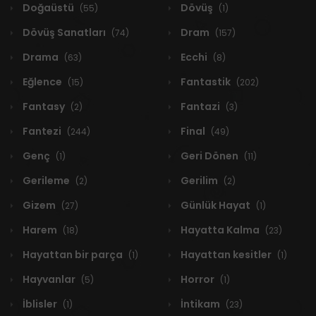
Doğaüstü
Dövüş
(55)
(1)
Dövüş Sanatları
Dram
(74)
(157)
Drama
Ecchi
(63)
(8)
Eğlence
Fantastik
(15)
(202)
Fantasy
Fantazi
(2)
(3)
Fantezi
Final
(244)
(49)
Genç
Geri Dönen
(1)
(11)
Gerileme
Gerilim
(2)
(2)
Gizem
Günlük Hayat
(27)
(1)
Harem
Hayatta Kalma
(18)
(23)
Hayattan bir parça
Hayattan kesitler
(1)
(1)
Hayvanlar
Horror
(5)
(1)
İblisler
İntikam
(1)
(23)