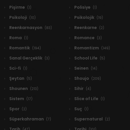
Pişirme
Polisiye
(1)
(1)
Psikoloji
Psikolojik
(10)
(19)
Reenkarnasyon
Reenkarne
(83)
(2)
Roma
Romance
(1)
(3)
Romantik
Romantizm
(194)
(149)
Sanal Gerçeklik
School Life
(3)
(5)
Sci-fi
Seinen
(1)
(14)
Şeytan
Shoujo
(5)
(209)
Shounen
Sihir
(213)
(4)
Sistem
Slice of Life
(17)
(1)
Spor
Suç
(2)
(1)
Süperkahraman
Supernatural
(7)
(2)
Tarih
Tarihi
(47)
(101)