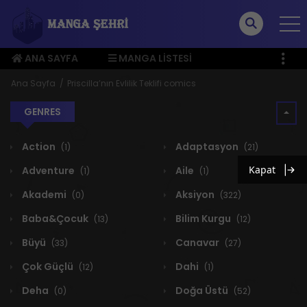
ANA SAYFA
MANGA LISTESI
ÜYE MENÜSÜ
Ana Sayfa
Priscilla’nın Evlilik Teklifi comics
GENRES
Action
Adaptasyon
(1)
(21)
Kapat
Adventure
Aile
(1)
(1)
Akademi
Aksiyon
(0)
(322)
Baba&Çocuk
Bilim Kurgu
(13)
(12)
Büyü
Canavar
(33)
(27)
Çok Güçlü
Dahi
(12)
(1)
Deha
Doğa Üstü
(0)
(52)