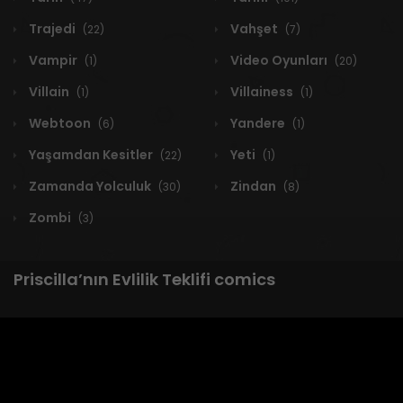
Trajedi
Vahşet
(22)
(7)
Vampir
Video Oyunları
(1)
(20)
Villain
Villainess
(1)
(1)
Webtoon
Yandere
(6)
(1)
Yaşamdan Kesitler
Yeti
(22)
(1)
Zamanda Yolculuk
Zindan
(30)
(8)
Zombi
(3)
Priscilla’nın Evlilik Teklifi comics
1 RESULT
Yeni
A-Z
Derece
Popüler
En Çok Okunan