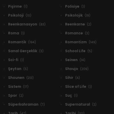
Pişirme
Polisiye
(1)
(1)
Psikoloji
Psikolojik
(10)
(19)
Reenkarnasyon
Reenkarne
(83)
(2)
Roma
Romance
(1)
(3)
Romantik
Romantizm
(194)
(149)
Sanal Gerçeklik
School Life
(3)
(5)
Sci-fi
Seinen
(1)
(14)
Şeytan
Shoujo
(5)
(209)
Shounen
Sihir
(213)
(4)
Sistem
Slice of Life
(17)
(1)
Spor
Suç
(2)
(1)
Süperkahraman
Supernatural
(7)
(2)
Tarih
Tarihi
(47)
(101)