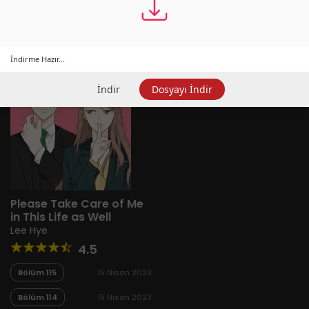
İndirme Hazır...
İndir
Dosyayı İndir
Please Take Care of Me
in This Life as Well
Lee Hye
4.5
Bölüm 115
15 Nisan 2023
Bölüm 114
15 Nisan 2023