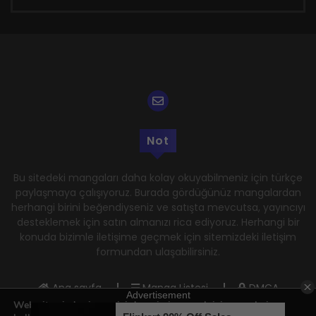
Not
Bu sitedeki mangaları daha kolay okuyabilmeniz için türkçe
paylaşmaya çalışıyoruz. Burada gördüğünüz mangalardan
herhangi birini beğendiyseniz ve satışta mevcutsa, yayıncıyı
desteklemek için satın almanızı rica ediyoruz. Herhangi bir
konuda bizimle iletişime geçmek için sitemizdeki iletişim
formundan ulaşabilirsiniz.
Ana sayfa
Manga Listesi
DMCA
Web sitemizde size en iyi deneyimi sunmak için çerezleri
Gizlilik Politikası
Kullanım Şartları