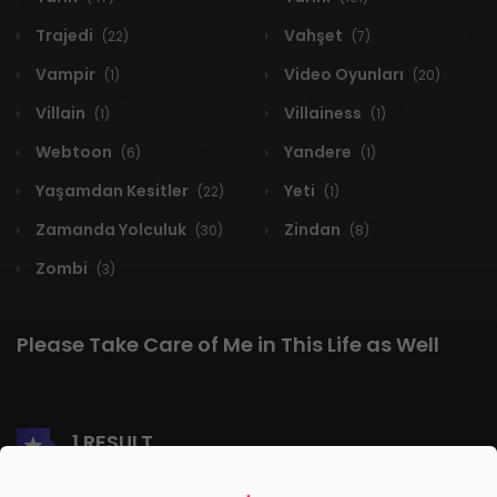
Trajedi
Vahşet
(22)
(7)
Vampir
Video Oyunları
(1)
(20)
Villain
Villainess
(1)
(1)
Webtoon
Yandere
(6)
(1)
Yaşamdan Kesitler
Yeti
(22)
(1)
Zamanda Yolculuk
Zindan
(30)
(8)
Zombi
(3)
Please Take Care of Me in This Life as Well
1 RESULT
Yeni
A-Z
Derece
Popüler
En Çok Okunan