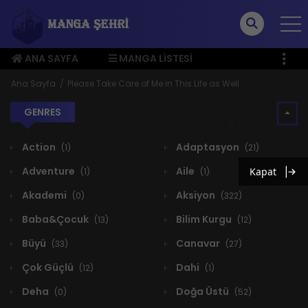
ANA SAYFA
MANGA LISTESI
ÜYE MENÜSÜ
Ana Sayfa
Please Take Care of Me in This Life as Well
GENRES
Action
Adaptasyon
(1)
(21)
Adventure
Aile
Kapat
(1)
(1)
Akademi
Aksiyon
(0)
(322)
Baba&Çocuk
Bilim Kurgu
(13)
(12)
Büyü
Canavar
(33)
(27)
Çok Güçlü
Dahi
(12)
(1)
Deha
Doğa Üstü
(0)
(52)