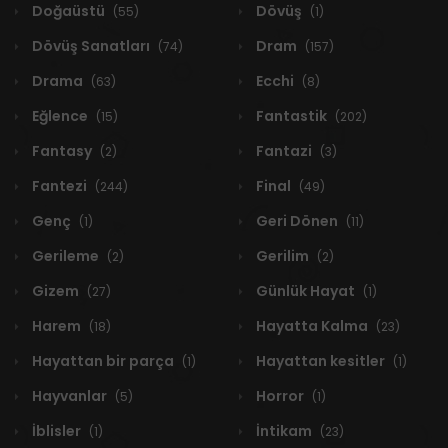
Doğaüstü
Dövüş
(55)
(1)
Dövüş Sanatları
Dram
(74)
(157)
Drama
Ecchi
(63)
(8)
Eğlence
Fantastik
(15)
(202)
Fantasy
Fantazi
(2)
(3)
Fantezi
Final
(244)
(49)
Genç
Geri Dönen
(1)
(11)
Gerileme
Gerilim
(2)
(2)
Gizem
Günlük Hayat
(27)
(1)
Harem
Hayatta Kalma
(18)
(23)
Hayattan bir parça
Hayattan kesitler
(1)
(1)
Hayvanlar
Horror
(5)
(1)
İblisler
İntikam
(1)
(23)