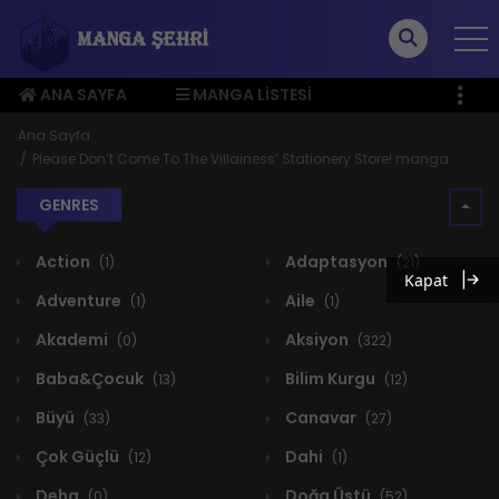
ANA SAYFA
MANGA LISTESI
ÜYE MENÜSÜ
Ana Sayfa
Please Don’t Come To The Villainess’ Stationery Store! manga
GENRES
Action
Adaptasyon
(1)
(21)
Kapat
Adventure
Aile
(1)
(1)
Akademi
Aksiyon
(0)
(322)
Baba&Çocuk
Bilim Kurgu
(13)
(12)
Büyü
Canavar
(33)
(27)
Çok Güçlü
Dahi
(12)
(1)
Deha
Doğa Üstü
(0)
(52)