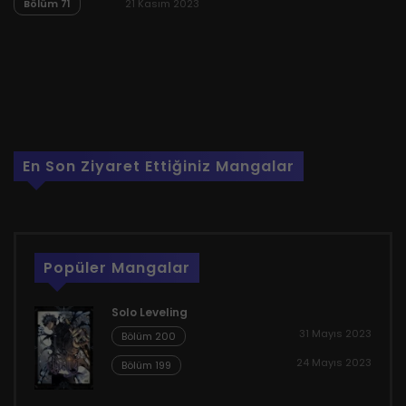
Bölüm 71
21 Kasım 2023
En Son Ziyaret Ettiğiniz Mangalar
Popüler Mangalar
Solo Leveling
31 Mayıs 2023
Bölüm 200
24 Mayıs 2023
Bölüm 199