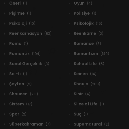
Öneri
Oyun
(1)
(4)
Pişirme
Polisiye
(1)
(1)
Psikoloji
Psikolojik
(10)
(19)
Reenkarnasyon
Reenkarne
(83)
(2)
Roma
Romance
(1)
(3)
Romantik
Romantizm
(194)
(149)
Sanal Gerçeklik
School Life
(3)
(5)
Sci-fi
Seinen
(1)
(14)
Şeytan
Shoujo
(5)
(209)
Shounen
Sihir
(213)
(4)
Sistem
Slice of Life
(17)
(1)
Spor
Suç
(2)
(1)
Süperkahraman
Supernatural
(7)
(2)