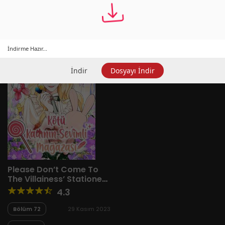
Yeni
A-Z
Derece
Popüler
En Çok Okunan
İndirme Hazır...
İndir
Dosyayı İndir
Please Don’t Come To
The Villainess’ Stationery
Store!
4.3
Bölüm 72
29 Kasım 2023