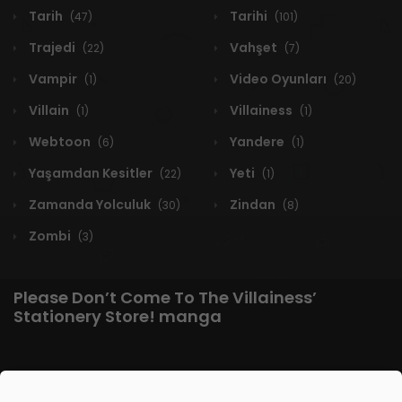
Tarih
Tarihi
(47)
(101)
Trajedi
Vahşet
(22)
(7)
Vampir
Video Oyunları
(1)
(20)
Villain
Villainess
(1)
(1)
Webtoon
Yandere
(6)
(1)
Yaşamdan Kesitler
Yeti
(22)
(1)
Zamanda Yolculuk
Zindan
(30)
(8)
Zombi
(3)
Please Don’t Come To The Villainess’
Stationery Store! manga
1 RESULT