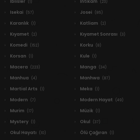
İblisler
İntikam
(1)
(23)
Isekai
Josei
(57)
(85)
Karanlık
Katliam
(1)
(2)
Kıyamet
Kıyamet Sonrası
(2)
(3)
Komedi
Korku
(152)
(8)
Korsan
Kule
(1)
(1)
Macera
Manga
(223)
(34)
Manhua
Manhwa
(4)
(87)
Martial Arts
Meka
(1)
(1)
Modern
Modern Hayat
(7)
(49)
Murim
Müzik
(17)
(1)
Mystery
Okul
(1)
(37)
Okul Hayatı
Ölü Çağıran
(10)
(1)