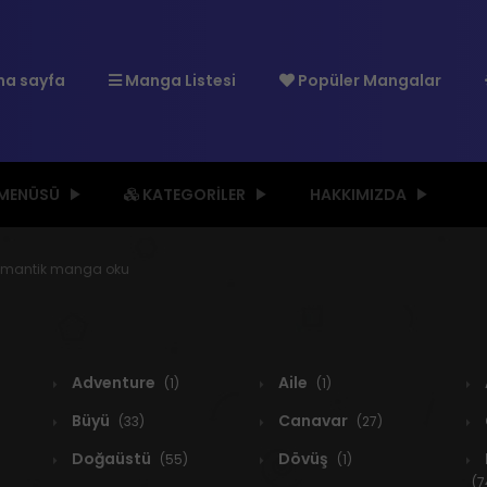
a sayfa
Manga Listesi
Popüler Mangalar
 MENÜSÜ
KATEGORILER
HAKKIMIZDA
 romantik manga oku
Adventure
Aile
(1)
(1)
Büyü
Canavar
(33)
(27)
Doğaüstü
Dövüş
(55)
(1)
(7