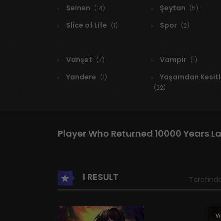
Seinen
Şeytan
(14)
(5)
Slice of Life
Spor
(1)
(2)
Vahşet
Vampir
(7)
(1)
Yandere
Yaşamdan Kesitl
(1)
(22)
Player Who Returned 10000 Years L
1 RESULT
Tarafında
Vi