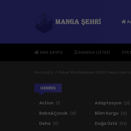
An
ANA SAYFA
MANGA LISTESI
ÜYE
Ana Sayfa
Player Who Returned 10000 Years Later
GENRES
Action
Adaptasyon
(1)
(21)
Baba&Çocuk
Bilim Kurgu
(13)
(12)
Deha
Doğa Üstü
(0)
(52)