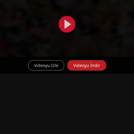
Videoyu İzle
Videoyu İndir