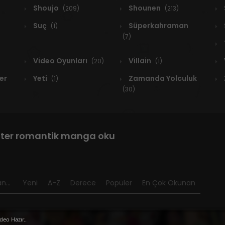
Shoujo
Shounen
(209)
(213)
Suç
Süperkahraman
(1)
(7)
Video Oyunları
Villain
(20)
(1)
er
Yeti
Zamanda Yolculuk
(1)
(30)
ater romantik manga oku
n...
Yeni
A-Z
Derece
Popüler
En Çok Okunan
deo Hazır..