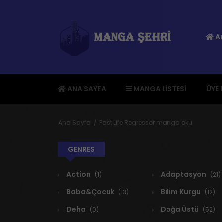
An
ANA SAYFA
MANGA LISTESI
ÜYE
Ana Sayfa
Past Life Regressor manga oku
GENRES
Action
Adaptasyon
(1)
(21)
Baba&Çocuk
Bilim Kurgu
(13)
(12)
Deha
Doğa Üstü
(0)
(52)