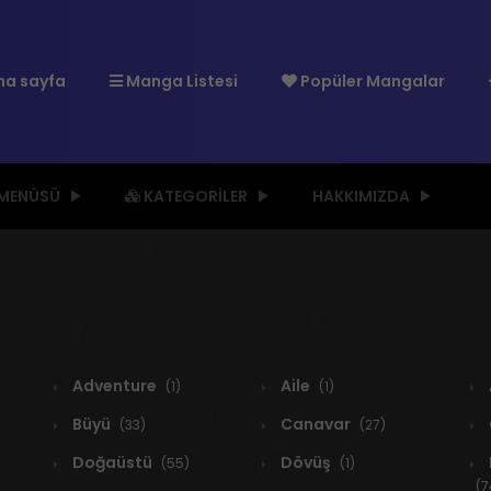
a sayfa
Manga Listesi
Popüler Mangalar
 MENÜSÜ
KATEGORILER
HAKKIMIZDA
Adventure
Aile
(1)
(1)
Büyü
Canavar
(33)
(27)
Doğaüstü
Dövüş
(55)
(1)
(7