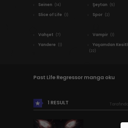
Seinen
Şeytan
(14)
(5)
Slice of Life
Spor
(1)
(2)
Vahşet
Vampir
(7)
(1)
Yandere
Yaşamdan Kesitl
(1)
(22)
Past Life Regressor manga oku
1 RESULT
Tarafında