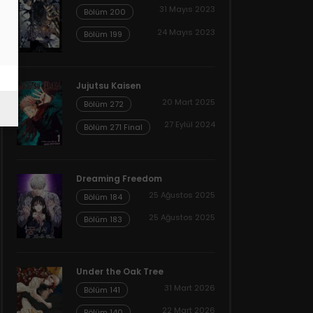
31 Mayıs 2023
Bölüm 200
24 Mayıs 2023
Bölüm 199
Jujutsu Kaisen
20 Mart 2025
Bölüm 272
27 Eylül 2024
Bölüm 271 Final
Dreaming Freedom
25 Ağustos 2025
Bölüm 184
25 Ağustos 2025
Bölüm 183
Under the Oak Tree
31 Mart 2026
Bölüm 141
22 Mart 2026
Bölüm 140