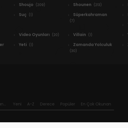
Shoujo
Shounen
(209)
(213)
Suç
Süperkahraman
(1)
(7)
Video Oyunları
Villain
(20)
(1)
er
Yeti
Zamanda Yolculuk
(1)
(30)
n...
Yeni
A-Z
Derece
Popüler
En Çok Okunan