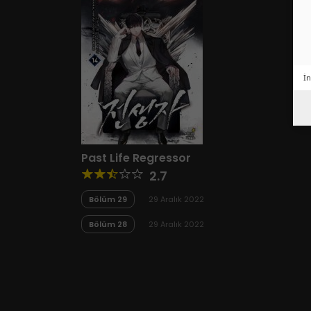
İn
Past Life Regressor
2.7
Bölüm 29
29 Aralık 2022
Bölüm 28
29 Aralık 2022