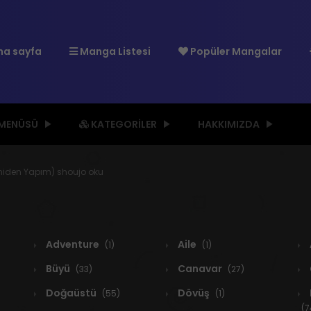
a sayfa
Manga Listesi
Popüler Mangalar
 MENÜSÜ
KATEGORILER
HAKKIMIZDA
eniden Yapım) shoujo oku
Adventure
Aile
(1)
(1)
Büyü
Canavar
(33)
(27)
Doğaüstü
Dövüş
(55)
(1)
(7