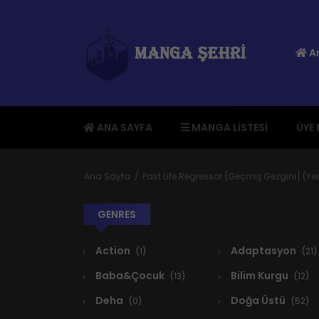
An
ANA SAYFA
MANGA LISTESI
ÜYE
Ana Sayfa
Past Life Regressor [Geçmiş Gezgini] (Y
GENRES
Action
Adaptasyon
(1)
(21)
Baba&Çocuk
Bilim Kurgu
(13)
(12)
Deha
Doğa Üstü
(0)
(52)