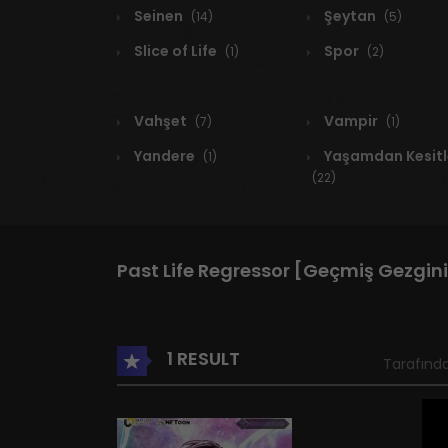
Seinen
Şeytan
(14)
(5)
Slice of Life
Spor
(1)
(2)
Vahşet
Vampir
(7)
(1)
Yandere
Yaşamdan Kesitl
(1)
(22)
Past Life Regressor [Geçmiş Gezgin
1 RESULT
Tarafında