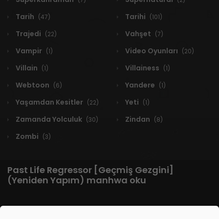
Tarih
Tarihi
(47)
(101)
Trajedi
Vahşet
(22)
(7)
Vampir
Video Oyunları
(1)
(20)
Villain
Villainess
(1)
(1)
Webtoon
Yandere
(6)
(1)
Yaşamdan Kesitler
Yeti
(22)
(1)
Zamanda Yolculuk
Zindan
(30)
(8)
Zombi
(3)
Past Life Regressor [Geçmiş Gezgini]
(Yeniden Yapım) manhwa oku