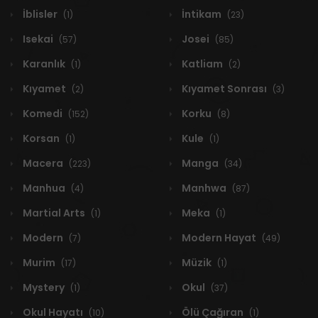
İblisler
İntikam
(1)
(23)
Isekai
Josei
(57)
(85)
Karanlık
Katliam
(1)
(2)
Kıyamet
Kıyamet Sonrası
(2)
(3)
Komedi
Korku
(152)
(8)
Korsan
Kule
(1)
(1)
Macera
Manga
(223)
(34)
Manhua
Manhwa
(4)
(87)
Martial Arts
Meka
(1)
(1)
Modern
Modern Hayat
(7)
(49)
Murim
Müzik
(17)
(1)
Mystery
Okul
(1)
(37)
Okul Hayatı
Ölü Çağıran
(10)
(1)