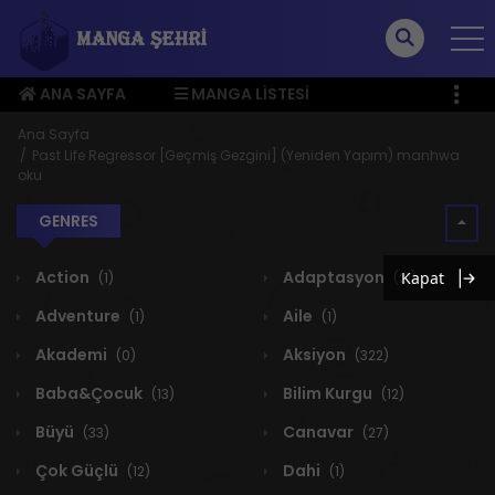
ANA SAYFA
MANGA LISTESI
ÜYE MENÜSÜ
Ana Sayfa
Past Life Regressor [Geçmiş Gezgini] (Yeniden Yapım) manhwa
oku
GENRES
Action
Adaptasyon
Kapat
(1)
(21)
Adventure
Aile
(1)
(1)
Akademi
Aksiyon
(0)
(322)
Baba&Çocuk
Bilim Kurgu
(13)
(12)
Büyü
Canavar
(33)
(27)
Çok Güçlü
Dahi
(12)
(1)