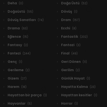
Deha
Doğa Üstü
(0)
(52)
Doğaüstü
Dövüş
(55)
(1)
Dövüş Sanatları
Dram
(74)
(157)
Drama
Ecchi
(63)
(8)
Eğlence
Fantastik
(15)
(202)
Fantasy
Fantazi
(2)
(3)
Fantezi
Final
(244)
(49)
Genç
Geri Dönen
(1)
(11)
Gerileme
Gerilim
(2)
(2)
Gizem
Günlük Hayat
(27)
(1)
Harem
Hayatta Kalma
(18)
(23)
Hayattan bir parça
Hayattan kesitler
(1)
(1)
Hayvanlar
Horror
(5)
(1)