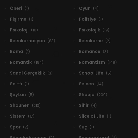
Öneri
Oyun
(1)
(4)
Pişirme
Polisiye
(1)
(1)
Psikoloji
Psikolojik
(10)
(19)
Reenkarnasyon
Reenkarne
(83)
(2)
Roma
Romance
(1)
(3)
Romantik
Romantizm
(194)
(149)
Sanal Gerçeklik
School Life
(3)
(5)
Sci-fi
Seinen
(1)
(14)
Şeytan
Shoujo
(5)
(209)
Shounen
Sihir
(213)
(4)
Sistem
Slice of Life
(17)
(1)
Spor
Suç
(2)
(1)
Süperkahraman
Supernatural
(7)
(2)