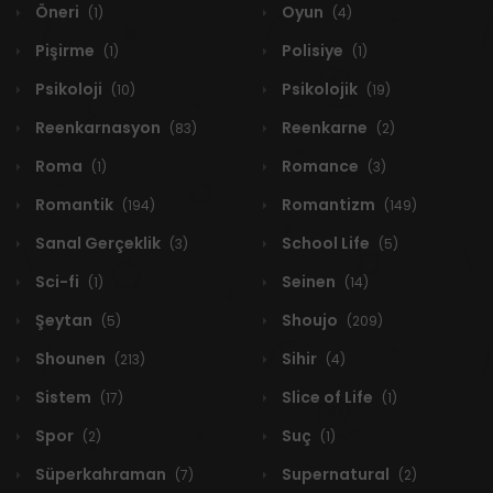
Öneri
Oyun
(1)
(4)
Pişirme
Polisiye
(1)
(1)
Psikoloji
Psikolojik
(10)
(19)
Reenkarnasyon
Reenkarne
(83)
(2)
Roma
Romance
(1)
(3)
Romantik
Romantizm
(194)
(149)
Sanal Gerçeklik
School Life
(3)
(5)
Sci-fi
Seinen
(1)
(14)
Şeytan
Shoujo
(5)
(209)
Shounen
Sihir
(213)
(4)
Sistem
Slice of Life
(17)
(1)
Spor
Suç
(2)
(1)
Süperkahraman
Supernatural
(7)
(2)