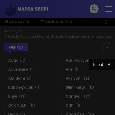
ANA SAYFA
MANGA LISTESI
ÜYE MENÜSÜ
Ana Sayfa
Past Life Regressor [Geçmiş Gezgini] (Yeniden Yapım) manga oku
GENRES
Action
Adaptasyon
(1)
(21)
Kapat
Adventure
Aile
(1)
(1)
Akademi
Aksiyon
(0)
(322)
Baba&Çocuk
Bilim Kurgu
(13)
(12)
Büyü
Canavar
(33)
(27)
Çok Güçlü
Dahi
(12)
(1)
Deha
Doğa Üstü
(0)
(52)