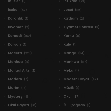
İblisler
İntikam
(1)
(23)
Isekai
Josei
(57)
(85)
Karanlık
Katliam
(1)
(2)
Kıyamet
Kıyamet Sonrası
(2)
(3)
Komedi
Korku
(152)
(8)
Korsan
Kule
(1)
(1)
Macera
Manga
(223)
(34)
Manhua
Manhwa
(4)
(87)
Martial Arts
Meka
(1)
(1)
Modern
Modern Hayat
(7)
(49)
Murim
Müzik
(17)
(1)
Mystery
Okul
(1)
(37)
Okul Hayatı
Ölü Çağıran
(10)
(1)