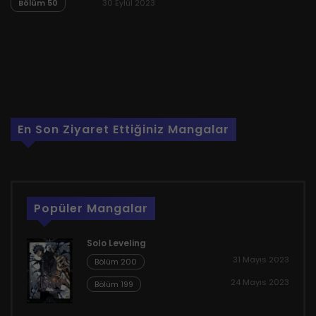
Bölüm 50
30 Eylül 2023
En Son Ziyaret Ettiğiniz Mangalar
Popüler Mangalar
Solo Leveling
31 Mayıs 2023
Bölüm 200
24 Mayıs 2023
Bölüm 199