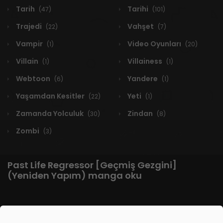
Tarih
Tarihi
(47)
(101)
Trajedi
Vahşet
(22)
(7)
Vampir
Video Oyunları
(1)
(20)
Villain
Villainess
(1)
(1)
Webtoon
Yandere
(6)
(1)
Yaşamdan Kesitler
Yeti
(22)
(1)
Zamanda Yolculuk
Zindan
(30)
(8)
Zombi
(3)
Past Life Regressor [Geçmiş Gezgini]
(Yeniden Yapım) manga oku
1 RESULT