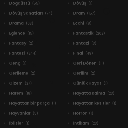
Doğaüstü
Dövüş
(55)
(1)
Dövüş Sanatları
Dram
(74)
(157)
Drama
Ecchi
(63)
(8)
Eğlence
Fantastik
(15)
(202)
Fantasy
Fantazi
(2)
(3)
Fantezi
Final
(244)
(49)
Genç
Geri Dönen
(1)
(11)
Gerileme
Gerilim
(2)
(2)
Gizem
Günlük Hayat
(27)
(1)
Harem
Hayatta Kalma
(18)
(23)
Hayattan bir parça
Hayattan kesitler
(1)
(1)
Hayvanlar
Horror
(5)
(1)
İblisler
İntikam
(1)
(23)