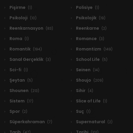
Pişirme
Polisiye
(1)
(1)
Psikoloji
Psikolojik
(10)
(19)
Reenkarnasyon
Reenkarne
(83)
(2)
Roma
Romance
(1)
(3)
Romantik
Romantizm
(194)
(149)
Sanal Gerçeklik
School Life
(3)
(5)
Sci-fi
Seinen
(1)
(14)
Şeytan
Shoujo
(5)
(209)
Shounen
Sihir
(213)
(4)
Sistem
Slice of Life
(17)
(1)
Spor
Suç
(2)
(1)
Süperkahraman
Supernatural
(7)
(2)
Tarih
Tarihi
(47)
(101)