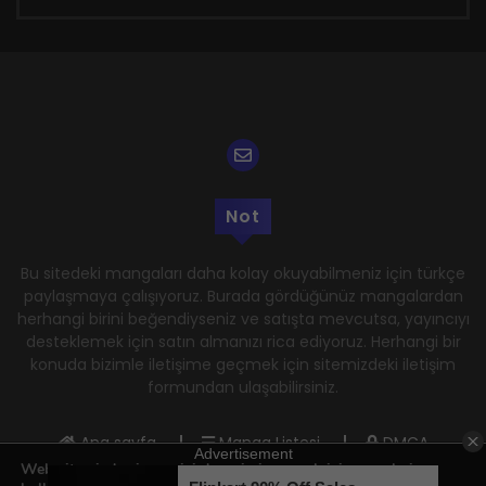
Not
Bu sitedeki mangaları daha kolay okuyabilmeniz için türkçe
paylaşmaya çalışıyoruz. Burada gördüğünüz mangalardan
herhangi birini beğendiyseniz ve satışta mevcutsa, yayıncıyı
desteklemek için satın almanızı rica ediyoruz. Herhangi bir
konuda bizimle iletişime geçmek için sitemizdeki iletişim
formundan ulaşabilirsiniz.
Ana sayfa
Manga Listesi
DMCA
Web sitemizde size en iyi deneyimi sunmak için çerezleri
Gizlilik Politikası
Kullanım Şartları