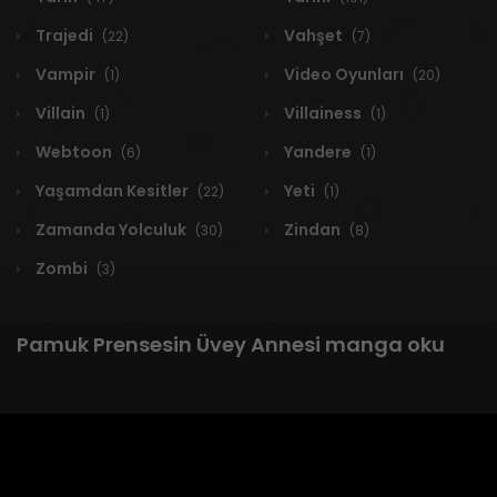
Trajedi
Vahşet
(22)
(7)
Vampir
Video Oyunları
(1)
(20)
Villain
Villainess
(1)
(1)
Webtoon
Yandere
(6)
(1)
Yaşamdan Kesitler
Yeti
(22)
(1)
Zamanda Yolculuk
Zindan
(30)
(8)
Zombi
(3)
Pamuk Prensesin Üvey Annesi manga oku
1 RESULT
Yeni
A-Z
Derece
Popüler
En Çok Okunan