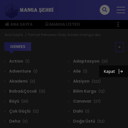
ANA SAYFA
MANGA LISTESI
ÜYE MENÜSÜ
Ana Sayfa
Pamuk Prensesin Üvey Annesi manga oku
GENRES
Action
Adaptasyon
(1)
(21)
Adventure
Aile
Kapat
(1)
(1)
Akademi
Aksiyon
(0)
(322)
Baba&Çocuk
Bilim Kurgu
(13)
(12)
Büyü
Canavar
(33)
(27)
Çok Güçlü
Dahi
(12)
(1)
Deha
Doğa Üstü
(0)
(52)