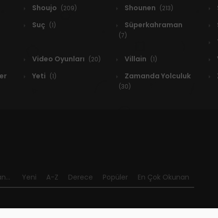
Shoujo
Shounen
(209)
(213)
Suç
Süperkahraman
(1)
(7)
Video Oyunları
Villain
(20)
(1)
er
Yeti
Zamanda Yolculuk
(1)
(30)
n...
Yeni
A-Z
Derece
Popüler
En Çok Okunan