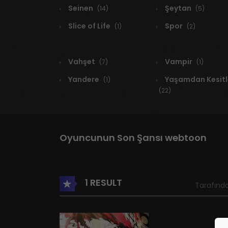
Seinen
Şeytan
(14)
(5)
Slice of Life
Spor
(1)
(2)
Vahşet
Vampir
(7)
(1)
Yandere
Yaşamdan Kesitl
(1)
(22)
Oyuncunun Son Şansı webtoon
1 RESULT
Tarafında