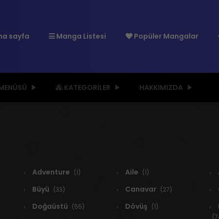
a sayfa
Manga Listesi
Popüler Mangalar
 MENÜSÜ
KATEGORILER
HAKKIMIZDA
Adventure
Aile
(1)
(1)
Büyü
Canavar
(33)
(27)
Doğaüstü
Dövüş
(55)
(1)
(7