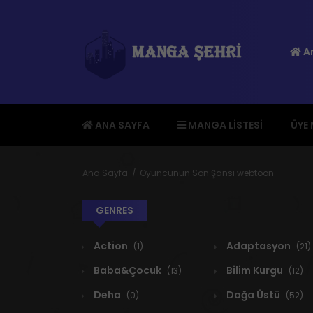
An
ANA SAYFA
MANGA LISTESI
ÜYE
Ana Sayfa
Oyuncunun Son Şansı webtoon
GENRES
Action
Adaptasyon
(1)
(21)
Baba&Çocuk
Bilim Kurgu
(13)
(12)
Deha
Doğa Üstü
(0)
(52)