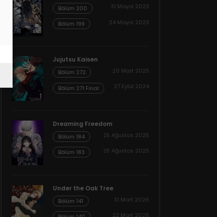
31 Mayıs 2023
Bölüm 200
24 Mayıs 2023
Bölüm 199
Jujutsu Kaisen
20 Mart 2025
Bölüm 272
27 Eylül 2024
Bölüm 271 Final
Dreaming Freedom
25 Ağustos 2025
Bölüm 184
25 Ağustos 2025
Bölüm 183
Under the Oak Tree
31 Mart 2026
Bölüm 141
22 Mart 2026
Bölüm 140