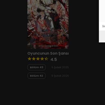
İn
Oyuncunun Son Şansı
4.5
Bölüm 43
5 Şubat 2025
Bölüm 42
5 Şubat 2025