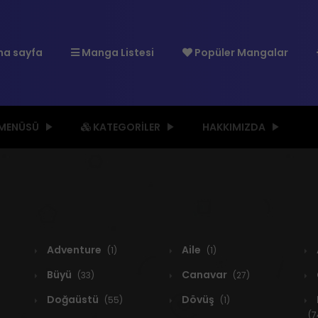
a sayfa
Manga Listesi
Popüler Mangalar
 MENÜSÜ
KATEGORILER
HAKKIMIZDA
Adventure
Aile
(1)
(1)
Büyü
Canavar
(33)
(27)
Doğaüstü
Dövüş
(55)
(1)
(7