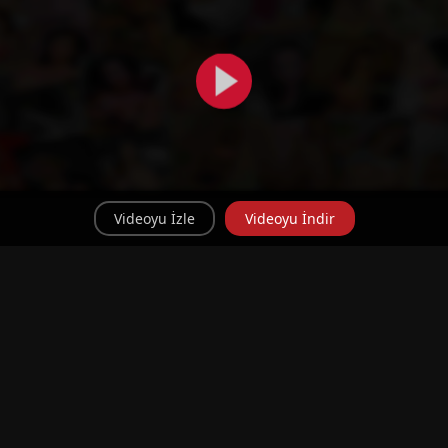
Videoyu İzle
Videoyu İndir