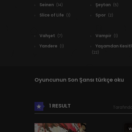
Seinen
Şeytan
(14)
(5)
Slice of Life
Spor
(1)
(2)
Vahşet
Vampir
(7)
(1)
Yandere
Yaşamdan Kesitl
(1)
(22)
Oyuncunun Son Şansı türkçe oku
1 RESULT
Tarafında
Vi