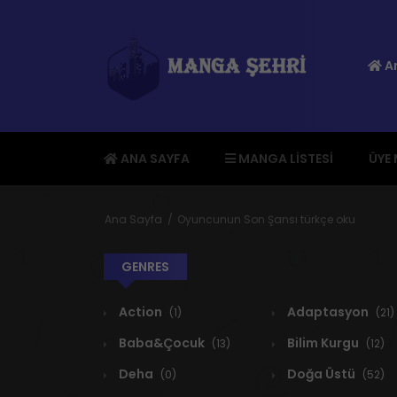
An
ANA SAYFA
MANGA LISTESI
ÜYE
Ana Sayfa
Oyuncunun Son Şansı türkçe oku
GENRES
Action
Adaptasyon
(1)
(21)
Baba&Çocuk
Bilim Kurgu
(13)
(12)
Deha
Doğa Üstü
(0)
(52)