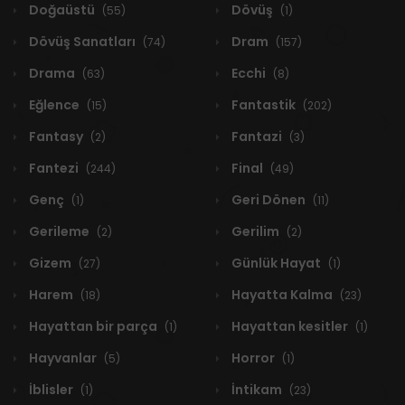
Doğaüstü
Dövüş
(55)
(1)
Dövüş Sanatları
Dram
(74)
(157)
Drama
Ecchi
(63)
(8)
Eğlence
Fantastik
(15)
(202)
Fantasy
Fantazi
(2)
(3)
Fantezi
Final
(244)
(49)
Genç
Geri Dönen
(1)
(11)
Gerileme
Gerilim
(2)
(2)
Gizem
Günlük Hayat
(27)
(1)
Harem
Hayatta Kalma
(18)
(23)
Hayattan bir parça
Hayattan kesitler
(1)
(1)
Hayvanlar
Horror
(5)
(1)
İblisler
İntikam
(1)
(23)