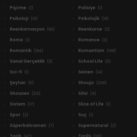
Pişirme
Polisiye
(1)
(1)
Psikoloji
Psikolojik
(10)
(19)
Reenkarnasyon
Reenkarne
(83)
(2)
Roma
Romance
(1)
(3)
Romantik
Romantizm
(194)
(149)
Sanal Gerçeklik
School Life
(3)
(5)
Sci-fi
Seinen
(1)
(14)
Şeytan
Shoujo
(5)
(209)
Shounen
Sihir
(213)
(4)
Sistem
Slice of Life
(17)
(1)
Spor
Suç
(2)
(1)
Süperkahraman
Supernatural
(7)
(2)
Tarih
Tarihi
(47)
(101)