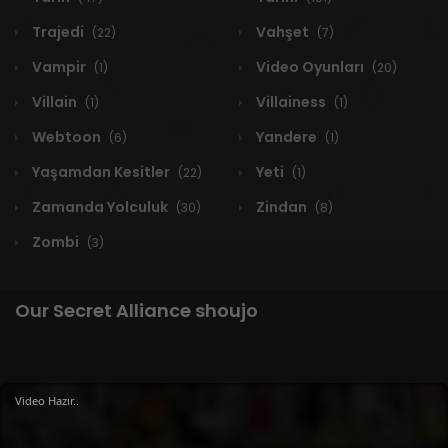
Trajedi
Vahşet
(22)
(7)
Vampir
Video Oyunları
(1)
(20)
Villain
Villainess
(1)
(1)
Webtoon
Yandere
(6)
(1)
Yaşamdan Kesitler
Yeti
(22)
(1)
Zamanda Yolculuk
Zindan
(30)
(8)
Zombi
(3)
Our Secret Alliance shoujo
1 RESULT
Video Hazır..
Yeni
A-Z
Derece
Popüler
En Çok Okunan