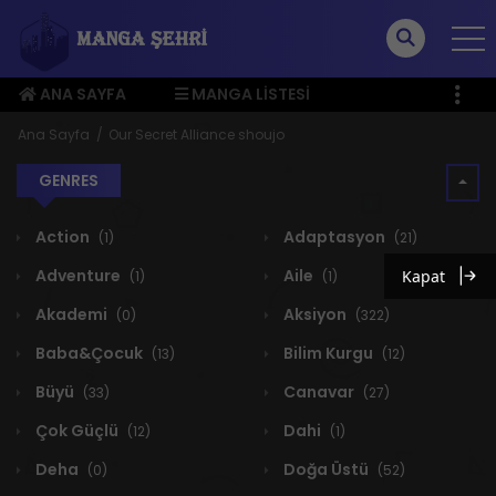
ANA SAYFA
MANGA LISTESI
ÜYE MENÜSÜ
Ana Sayfa
Our Secret Alliance shoujo
GENRES
Action
Adaptasyon
(1)
(21)
Adventure
Aile
Kapat
(1)
(1)
Akademi
Aksiyon
(0)
(322)
Baba&Çocuk
Bilim Kurgu
(13)
(12)
Büyü
Canavar
(33)
(27)
Çok Güçlü
Dahi
(12)
(1)
Deha
Doğa Üstü
(0)
(52)