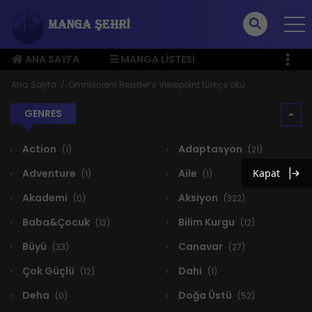
ANA SAYFA
MANGA LISTESI
ÜYE MENÜSÜ
Ana Sayfa
Omniscient Reader’s Viewpoint türkçe oku
GENRES
Action
Adaptasyon
(1)
(21)
Adventure
Aile
Kapat
(1)
(1)
Akademi
Aksiyon
(0)
(322)
Baba&Çocuk
Bilim Kurgu
(13)
(12)
Büyü
Canavar
(33)
(27)
Çok Güçlü
Dahi
(12)
(1)
Deha
Doğa Üstü
(0)
(52)