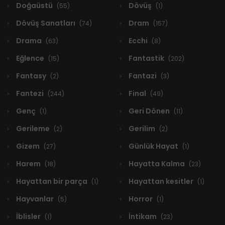
Doğaüstü
Dövüş
(55)
(1)
Dövüş Sanatları
Dram
(74)
(157)
Drama
Ecchi
(63)
(8)
Eğlence
Fantastik
(15)
(202)
Fantasy
Fantazi
(2)
(3)
Fantezi
Final
(244)
(49)
Genç
Geri Dönen
(1)
(11)
Gerileme
Gerilim
(2)
(2)
Gizem
Günlük Hayat
(27)
(1)
Harem
Hayatta Kalma
(18)
(23)
Hayattan bir parça
Hayattan kesitler
(1)
(1)
Hayvanlar
Horror
(5)
(1)
İblisler
İntikam
(1)
(23)