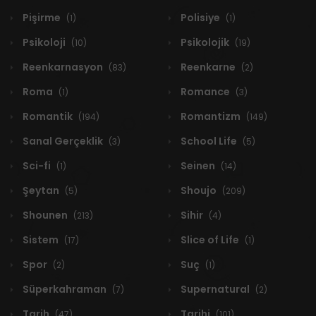
Pişirme
Polisiye
(1)
(1)
Psikoloji
Psikolojik
(10)
(19)
Reenkarnasyon
Reenkarne
(83)
(2)
Roma
Romance
(1)
(3)
Romantik
Romantizm
(194)
(149)
Sanal Gerçeklik
School Life
(3)
(5)
Sci-fi
Seinen
(1)
(14)
Şeytan
Shoujo
(5)
(209)
Shounen
Sihir
(213)
(4)
Sistem
Slice of Life
(17)
(1)
Spor
Suç
(2)
(1)
Süperkahraman
Supernatural
(7)
(2)
Tarih
Tarihi
(47)
(101)