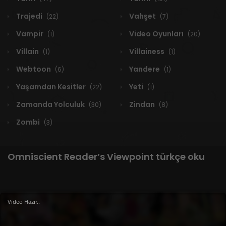
Trajedi
Vahşet
(22)
(7)
Vampir
Video Oyunları
(1)
(20)
Villain
Villainess
(1)
(1)
Webtoon
Yandere
(6)
(1)
Yaşamdan Kesitler
Yeti
(22)
(1)
Zamanda Yolculuk
Zindan
(30)
(8)
Zombi
(3)
Omniscient Reader’s Viewpoint türkçe oku
1 RESULT
Video Hazır..
Yeni
A-Z
Derece
Popüler
En Çok Okunan