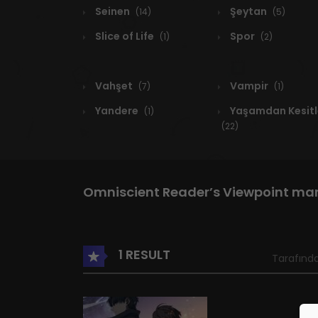
Seinen
Şeytan
(14)
(5)
Slice of Life
Spor
(1)
(2)
Vahşet
Vampir
(7)
(1)
Yandere
Yaşamdan Kesitl
(1)
(22)
Omniscient Reader’s Viewpoint m
1 RESULT
Tarafında