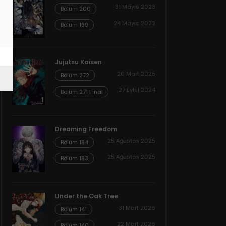
31 Mayıs 2023
Bölüm 200
24 Mayıs 2023
Bölüm 199
Jujutsu Kaisen
20 Mart 2025
Bölüm 272
27 Eylül 2024
Bölüm 271 Final
Dreaming Freedom
25 Ağustos 2025
Bölüm 184
25 Ağustos 2025
Bölüm 183
Under the Oak Tree
31 Mart 2026
Bölüm 141
22 Mart 2026
Bölüm 140