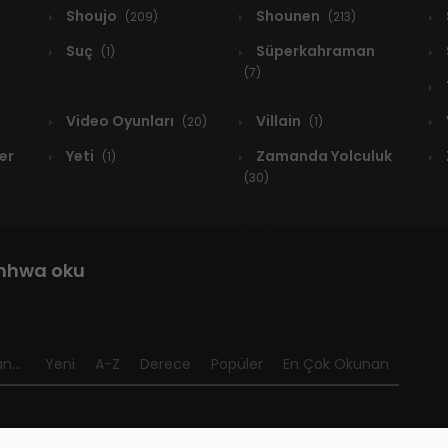
Shoujo
Shounen
(209)
(213)
Suç
Süperkahraman
(1)
(7)
Video Oyunları
Villain
(20)
(1)
er
Yeti
Zamanda Yolculuk
(1)
(30)
anhwa oku
n...
Yeni
A-Z
Derece
Popüler
En Çok Okunan