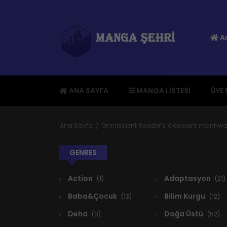
An
ANA SAYFA
MANGA LISTESI
ÜYE
Ana Sayfa
Omniscient Reader’s Viewpoint manhwa
GENRES
Action
Adaptasyon
(1)
(21)
Baba&Çocuk
Bilim Kurgu
(13)
(12)
Deha
Doğa Üstü
(0)
(52)