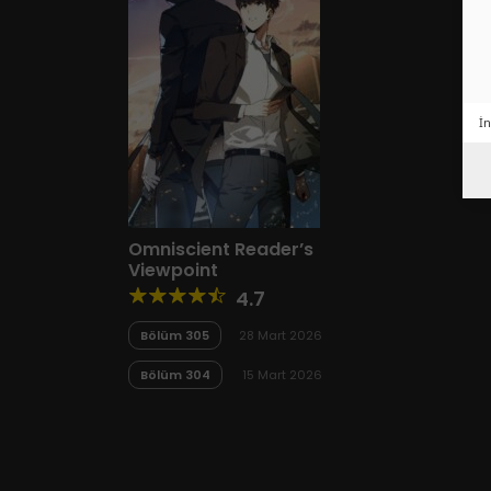
İn
Omniscient Reader’s
Viewpoint
4.7
Bölüm 305
28 Mart 2026
Bölüm 304
15 Mart 2026