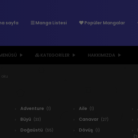
a sayfa
Manga Listesi
Popüler Mangalar
 MENÜSÜ
KATEGORILER
HAKKIMIZDA
 oku
Adventure
Aile
(1)
(1)
Büyü
Canavar
(33)
(27)
Doğaüstü
Dövüş
(55)
(1)
(7