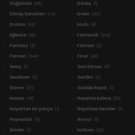
Doğaüstü
Dövüş
(55)
(1)
Dövüş Sanatları
Dram
(74)
(157)
Drama
Ecchi
(63)
(8)
Eğlence
Fantastik
(15)
(202)
Fantasy
Fantazi
(2)
(3)
Fantezi
Final
(244)
(49)
Genç
Geri Dönen
(1)
(11)
Gerileme
Gerilim
(2)
(2)
Gizem
Günlük Hayat
(27)
(1)
Harem
Hayatta Kalma
(18)
(23)
Hayattan bir parça
Hayattan kesitler
(1)
(1)
Hayvanlar
Horror
(5)
(1)
İblisler
İntikam
(1)
(23)