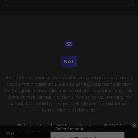
Not
Bu sitedeki mangaları daha kolay okuyabilmeniz için türkçe
paylaşmaya çalışıyoruz. Burada gördüğünüz mangalardan
herhangi birini beğendiyseniz ve satışta mevcutsa, yayıncıyı
desteklemek için satın almanızı rica ediyoruz. Herhangi bir
konuda bizimle iletişime geçmek için sitemizdeki iletişim
formundan ulaşabilirsiniz.
Ana sayfa
Manga Listesi
DMCA
Web sitemizde size en iyi deneyimi sunmak için çerezleri
Gizlilik Politikası
Kullanım Şartları