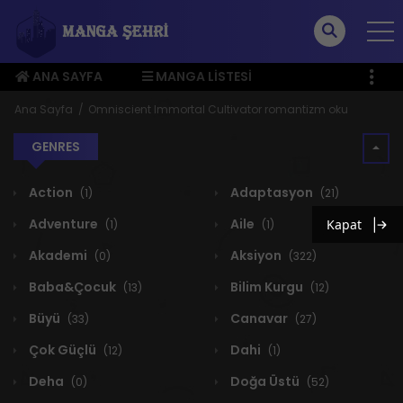
ANA SAYFA
MANGA LISTESI
ÜYE MENÜSÜ
Ana Sayfa
Omniscient Immortal Cultivator romantizm oku
GENRES
Action
Adaptasyon
(1)
(21)
Adventure
Aile
Kapat
(1)
(1)
Akademi
Aksiyon
(0)
(322)
Baba&Çocuk
Bilim Kurgu
(13)
(12)
Büyü
Canavar
(33)
(27)
Çok Güçlü
Dahi
(12)
(1)
Deha
Doğa Üstü
(0)
(52)