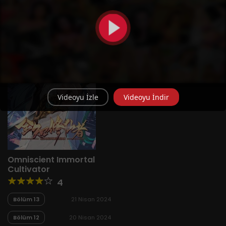
Yeni
A-Z
Derece
Popüler
En Çok Okunan
Videoyu İzle
Videoyu İndir
Omniscient Immortal
Cultivator
4
Bölüm 13
21 Nisan 2024
Bölüm 12
20 Nisan 2024