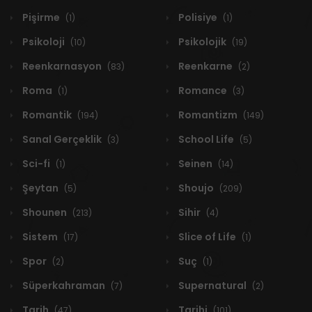
Pişirme
Polisiye
(1)
(1)
Psikoloji
Psikolojik
(10)
(19)
Reenkarnasyon
Reenkarne
(83)
(2)
Roma
Romance
(1)
(3)
Romantik
Romantizm
(194)
(149)
Sanal Gerçeklik
School Life
(3)
(5)
Sci-fi
Seinen
(1)
(14)
Şeytan
Shoujo
(5)
(209)
Shounen
Sihir
(213)
(4)
Sistem
Slice of Life
(17)
(1)
Spor
Suç
(2)
(1)
Süperkahraman
Supernatural
(7)
(2)
Tarih
Tarihi
(47)
(101)