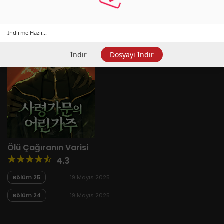
İndirme Hazır...
İndir
Dosyayı İndir
Ölü Çağıranın Varisi
4.3
Bölüm 25
19 Mayıs 2025
Bölüm 24
19 Mayıs 2025