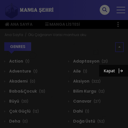
ANA SAYFA
MANGA LISTESI
ÜYE MENÜSÜ
Ana Sayfa
Ölü Çağıranın Varisi manhua oku
GENRES
Action
Adaptasyon
(1)
(21)
Kapat
Adventure
Aile
(1)
(1)
Akademi
Aksiyon
(0)
(322)
Baba&Çocuk
Bilim Kurgu
(13)
(12)
Büyü
Canavar
(33)
(27)
Çok Güçlü
Dahi
(12)
(1)
Deha
Doğa Üstü
(0)
(52)