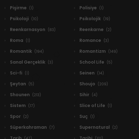
Pişirme
Polisiye
(1)
(1)
Psikoloji
Psikolojik
(10)
(19)
Reenkarnasyon
Reenkarne
(83)
(2)
Roma
Romance
(1)
(3)
Romantik
Romantizm
(194)
(149)
Sanal Gerçeklik
School Life
(3)
(5)
Sci-fi
Seinen
(1)
(14)
Şeytan
Shoujo
(5)
(209)
Shounen
Sihir
(213)
(4)
Sistem
Slice of Life
(17)
(1)
Spor
Suç
(2)
(1)
Süperkahraman
Supernatural
(7)
(2)
Tarih
Tarihi
(47)
(101)