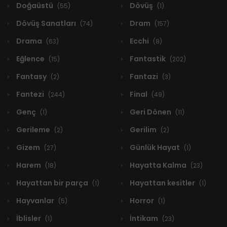
Doğaüstü
Dövüş
(55)
(1)
Dövüş Sanatları
Dram
(74)
(157)
Drama
Ecchi
(63)
(8)
Eğlence
Fantastik
(15)
(202)
Fantasy
Fantazi
(2)
(3)
Fantezi
Final
(244)
(49)
Genç
Geri Dönen
(1)
(11)
Gerileme
Gerilim
(2)
(2)
Gizem
Günlük Hayat
(27)
(1)
Harem
Hayatta Kalma
(18)
(23)
Hayattan bir parça
Hayattan kesitler
(1)
(1)
Hayvanlar
Horror
(5)
(1)
İblisler
İntikam
(1)
(23)