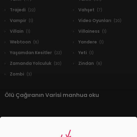
Trajedi
Vahşet
(22)
(7)
Vampir
Video Oyunları
(1)
(20)
Villain
Villainess
(1)
(1)
Webtoon
Yandere
(6)
(1)
Yaşamdan Kesitler
Yeti
(22)
(1)
Zamanda Yolculuk
Zindan
(30)
(8)
Zombi
(3)
Ölü Çağıranın Varisi manhua oku
1 RESULT
Yeni
A-Z
Derece
Popüler
En Çok Okunan