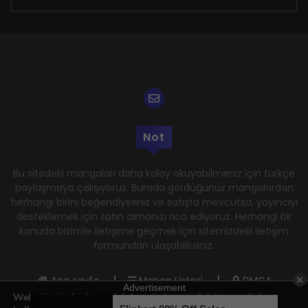
Not
Bu sitedeki mangaları daha kolay okuyabilmeniz için türkçe
paylaşmaya çalışıyoruz. Burada gördüğünüz mangalardan
herhangi birini beğendiyseniz ve satışta mevcutsa, yayıncıyı
desteklemek için satın almanızı rica ediyoruz. Herhangi bir
konuda bizimle iletişime geçmek için sitemizdeki iletişim
formundan ulaşabilirsiniz.
Ana sayfa
Manga Listesi
DMCA
Web sitemizde size en iyi deneyimi sunmak için çerezleri
Gizlilik Politikası
Kullanım Şartları