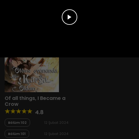
Yeni
A-Z
Derece
Popüler
En Çok Okunan
Of all things, I Became a
Crow
4.8
Bölüm 102
12 Şubat 2024
Bölüm 101
12 Şubat 2024