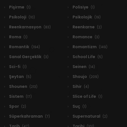
Pişirme
Polisiye
(1)
(1)
Psikoloji
Psikolojik
(10)
(19)
Reenkarnasyon
Reenkarne
(83)
(2)
Roma
Romance
(1)
(3)
Romantik
Romantizm
(194)
(149)
Sanal Gerçeklik
School Life
(3)
(5)
Sci-fi
Seinen
(1)
(14)
Şeytan
Shoujo
(5)
(209)
Shounen
Sihir
(213)
(4)
Sistem
Slice of Life
(17)
(1)
Spor
Suç
(2)
(1)
Süperkahraman
Supernatural
(7)
(2)
Tarih
Tarihi
(47)
(101)