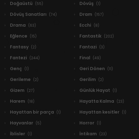
Doğaüstü
Dövüş
(55)
(1)
Dövüş Sanatları
Dram
(74)
(157)
Drama
Ecchi
(63)
(8)
Eğlence
Fantastik
(15)
(202)
Fantasy
Fantazi
(2)
(3)
Fantezi
Final
(244)
(49)
Genç
Geri Dönen
(1)
(11)
Gerileme
Gerilim
(2)
(2)
Gizem
Günlük Hayat
(27)
(1)
Harem
Hayatta Kalma
(18)
(23)
Hayattan bir parça
Hayattan kesitler
(1)
(1)
Hayvanlar
Horror
(5)
(1)
İblisler
İntikam
(1)
(23)