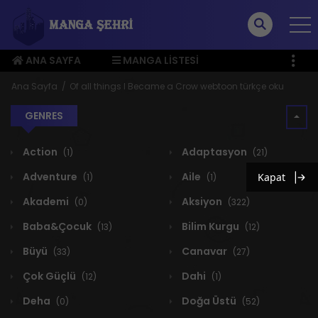
ANA SAYFA
MANGA LISTESI
ÜYE MENÜSÜ
Ana Sayfa
Of all things I Became a Crow webtoon türkçe oku
GENRES
Action
Adaptasyon
(1)
(21)
Adventure
Aile
Kapat
(1)
(1)
Akademi
Aksiyon
(0)
(322)
Baba&Çocuk
Bilim Kurgu
(13)
(12)
Büyü
Canavar
(33)
(27)
Çok Güçlü
Dahi
(12)
(1)
Deha
Doğa Üstü
(0)
(52)