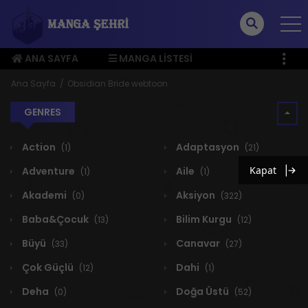
ANA SAYFA
MANGA LISTESI
ÜYE MENÜSÜ
Ana Sayfa
Obsidian Bride webtoon
GENRES
Action
Adaptasyon
(1)
(21)
Kapat
Adventure
Aile
(1)
(1)
Akademi
Aksiyon
(0)
(322)
Baba&Çocuk
Bilim Kurgu
(13)
(12)
Büyü
Canavar
(33)
(27)
Çok Güçlü
Dahi
(12)
(1)
Deha
Doğa Üstü
(0)
(52)