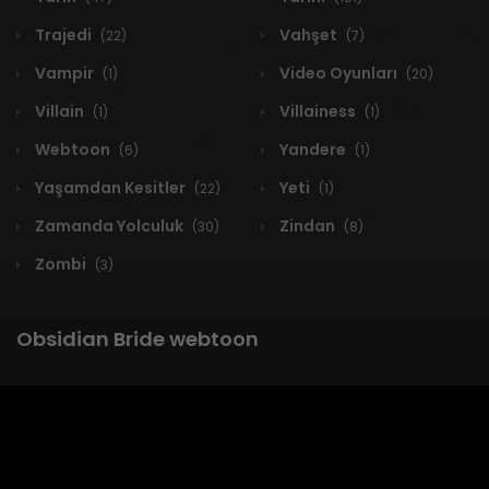
Trajedi
Vahşet
(22)
(7)
Vampir
Video Oyunları
(1)
(20)
Villain
Villainess
(1)
(1)
Webtoon
Yandere
(6)
(1)
Yaşamdan Kesitler
Yeti
(22)
(1)
Zamanda Yolculuk
Zindan
(30)
(8)
Zombi
(3)
Obsidian Bride webtoon
1 RESULT
Yeni
A-Z
Derece
Popüler
En Çok Okunan