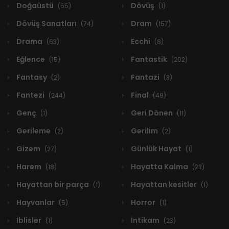
Doğaüstü
Dövüş
(55)
(1)
Dövüş Sanatları
Dram
(74)
(157)
Drama
Ecchi
(63)
(8)
Eğlence
Fantastik
(15)
(202)
Fantasy
Fantazi
(2)
(3)
Fantezi
Final
(244)
(49)
Genç
Geri Dönen
(1)
(11)
Gerileme
Gerilim
(2)
(2)
Gizem
Günlük Hayat
(27)
(1)
Harem
Hayatta Kalma
(18)
(23)
Hayattan bir parça
Hayattan kesitler
(1)
(1)
Hayvanlar
Horror
(5)
(1)
İblisler
İntikam
(1)
(23)