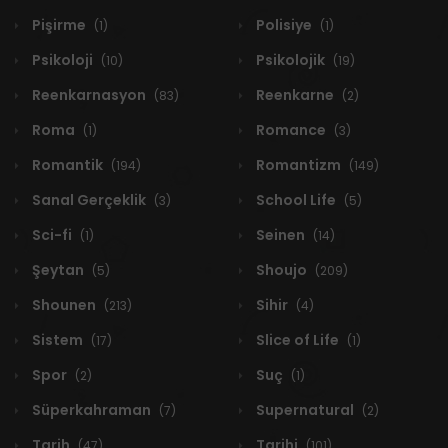
Pişirme
Polisiye
(1)
(1)
Psikoloji
Psikolojik
(10)
(19)
Reenkarnasyon
Reenkarne
(83)
(2)
Roma
Romance
(1)
(3)
Romantik
Romantizm
(194)
(149)
Sanal Gerçeklik
School Life
(3)
(5)
Sci-fi
Seinen
(1)
(14)
Şeytan
Shoujo
(5)
(209)
Shounen
Sihir
(213)
(4)
Sistem
Slice of Life
(17)
(1)
Spor
Suç
(2)
(1)
Süperkahraman
Supernatural
(7)
(2)
Tarih
Tarihi
(47)
(101)