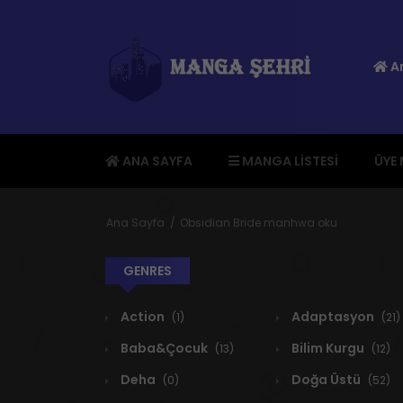
An
ANA SAYFA
MANGA LISTESI
ÜYE
Ana Sayfa
Obsidian Bride manhwa oku
GENRES
Action
Adaptasyon
(1)
(21)
Baba&Çocuk
Bilim Kurgu
(13)
(12)
Deha
Doğa Üstü
(0)
(52)