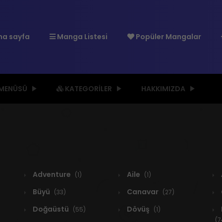
a sayfa
Manga Listesi
Popüler Mangalar
 MENÜSÜ
KATEGORILER
HAKKIMIZDA
Adventure
Aile
(1)
(1)
Büyü
Canavar
(33)
(27)
Doğaüstü
Dövüş
(55)
(1)
(7