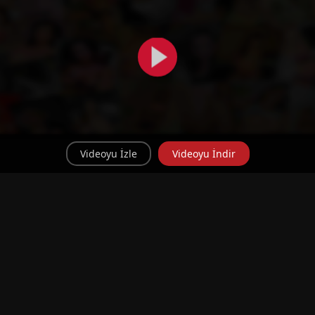
Videoyu İzle
Videoyu İndir