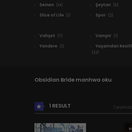
Seinen
Şeytan
(14)
(5)
Slice of Life
Spor
(1)
(2)
Vahşet
Vampir
(7)
(1)
Yandere
Yaşamdan Kesitl
(1)
(22)
Obsidian Bride manhwa oku
1 RESULT
Tarafında
Vi