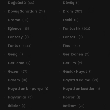
Doğaüstü
Dövüş
(55)
(1)
Dövüş Sanatları
Dram
(74)
(157)
Drama
Ecchi
(63)
(8)
Eğlence
Fantastik
(15)
(202)
Fantasy
Fantazi
(2)
(3)
Fantezi
Final
(244)
(49)
Genç
Geri Dönen
(1)
(11)
Gerileme
Gerilim
(2)
(2)
Gizem
Günlük Hayat
(27)
(1)
Harem
Hayatta Kalma
(18)
(23)
Hayattan bir parça
Hayattan kesitler
(1)
(1)
Hayvanlar
Horror
(5)
(1)
İblisler
İntikam
(1)
(23)