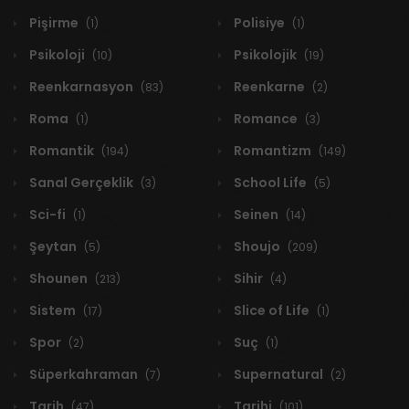
Pişirme
Polisiye
(1)
(1)
Psikoloji
Psikolojik
(10)
(19)
Reenkarnasyon
Reenkarne
(83)
(2)
Roma
Romance
(1)
(3)
Romantik
Romantizm
(194)
(149)
Sanal Gerçeklik
School Life
(3)
(5)
Sci-fi
Seinen
(1)
(14)
Şeytan
Shoujo
(5)
(209)
Shounen
Sihir
(213)
(4)
Sistem
Slice of Life
(17)
(1)
Spor
Suç
(2)
(1)
Süperkahraman
Supernatural
(7)
(2)
Tarih
Tarihi
(47)
(101)