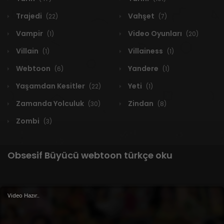
Trajedi
Vahşet
(22)
(7)
Vampir
Video Oyunları
(1)
(20)
Villain
Villainess
(1)
(1)
Webtoon
Yandere
(6)
(1)
Yaşamdan Kesitler
Yeti
(22)
(1)
Zamanda Yolculuk
Zindan
(30)
(8)
Zombi
(3)
Obsesif Büyücü webtoon türkçe oku
Video Hazır..
1 RESULT
Yeni
A-Z
Derece
Popüler
En Çok Okunan