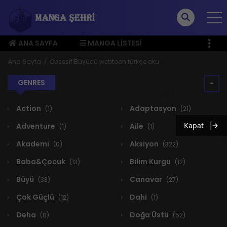
ANA SAYFA
MANGA LISTESI
ÜYE MENÜSÜ
Ana Sayfa
Obsesif Büyücü webtoon türkçe oku
GENRES
Action
Adaptasyon
(1)
(21)
Kapat
Adventure
Aile
(1)
(1)
Akademi
Aksiyon
(0)
(322)
Baba&Çocuk
Bilim Kurgu
(13)
(12)
Büyü
Canavar
(33)
(27)
Çok Güçlü
Dahi
(12)
(1)
Deha
Doğa Üstü
(0)
(52)