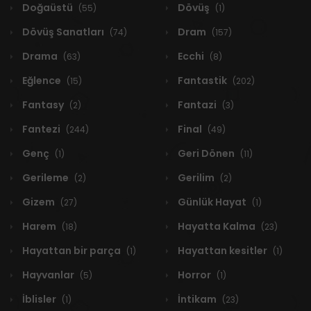
Doğaüstü
Dövüş
(55)
(1)
Dövüş Sanatları
Dram
(74)
(157)
Drama
Ecchi
(63)
(8)
Eğlence
Fantastik
(15)
(202)
Fantasy
Fantazi
(2)
(3)
Fantezi
Final
(244)
(49)
Genç
Geri Dönen
(1)
(11)
Gerileme
Gerilim
(2)
(2)
Gizem
Günlük Hayat
(27)
(1)
Harem
Hayatta Kalma
(18)
(23)
Hayattan bir parça
Hayattan kesitler
(1)
(1)
Hayvanlar
Horror
(5)
(1)
İblisler
İntikam
(1)
(23)