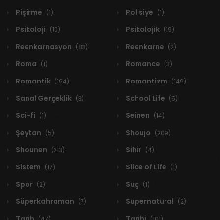
Pişirme
Polisiye
(1)
(1)
Psikoloji
Psikolojik
(10)
(19)
Reenkarnasyon
Reenkarne
(83)
(2)
Roma
Romance
(1)
(3)
Romantik
Romantizm
(194)
(149)
Sanal Gerçeklik
School Life
(3)
(5)
Sci-fi
Seinen
(1)
(14)
Şeytan
Shoujo
(5)
(209)
Shounen
Sihir
(213)
(4)
Sistem
Slice of Life
(17)
(1)
Spor
Suç
(2)
(1)
Süperkahraman
Supernatural
(7)
(2)
Tarih
Tarihi
(47)
(101)