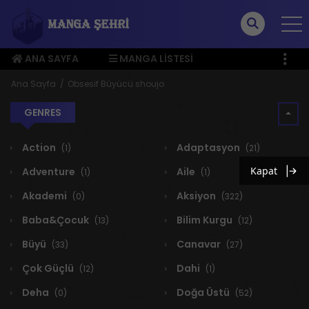
ANA SAYFA
MANGA LISTESI
ÜYE MENÜSÜ
Ana Sayfa
Obsesif Büyücü shoujo
GENRES
Action
Adaptasyon
(1)
(21)
Kapat
Adventure
Aile
(1)
(1)
Akademi
Aksiyon
(0)
(322)
Baba&Çocuk
Bilim Kurgu
(13)
(12)
Büyü
Canavar
(33)
(27)
Çok Güçlü
Dahi
(12)
(1)
Deha
Doğa Üstü
(0)
(52)