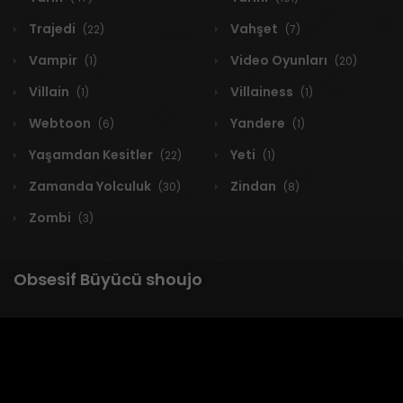
Trajedi
Vahşet
(22)
(7)
Vampir
Video Oyunları
(1)
(20)
Villain
Villainess
(1)
(1)
Webtoon
Yandere
(6)
(1)
Yaşamdan Kesitler
Yeti
(22)
(1)
Zamanda Yolculuk
Zindan
(30)
(8)
Zombi
(3)
Obsesif Büyücü shoujo
1 RESULT
Yeni
A-Z
Derece
Popüler
En Çok Okunan