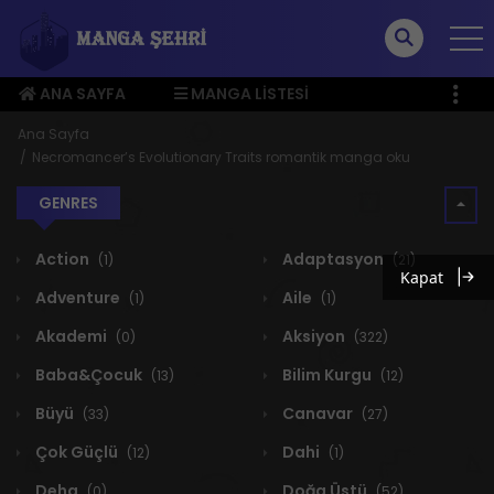
ANA SAYFA
MANGA LISTESI
ÜYE MENÜSÜ
Ana Sayfa
Necromancer’s Evolutionary Traits romantik manga oku
GENRES
Action
Adaptasyon
(1)
(21)
Kapat
Adventure
Aile
(1)
(1)
Akademi
Aksiyon
(0)
(322)
Baba&Çocuk
Bilim Kurgu
(13)
(12)
Büyü
Canavar
(33)
(27)
Çok Güçlü
Dahi
(12)
(1)
Deha
Doğa Üstü
(0)
(52)