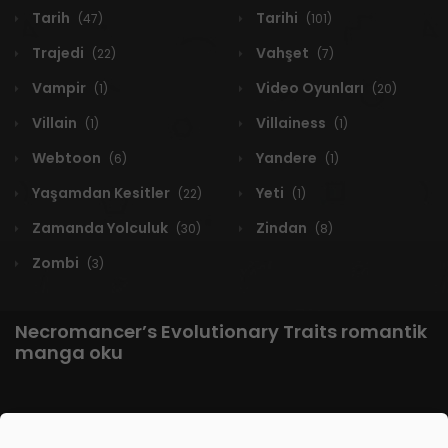
Tarih
Tarihi
(47)
(101)
Trajedi
Vahşet
(22)
(7)
Vampir
Video Oyunları
(1)
(20)
Villain
Villainess
(1)
(1)
Webtoon
Yandere
(6)
(1)
Yaşamdan Kesitler
Yeti
(22)
(1)
Zamanda Yolculuk
Zindan
(30)
(8)
Zombi
(3)
Necromancer’s Evolutionary Traits romantik
manga oku
1 RESULT