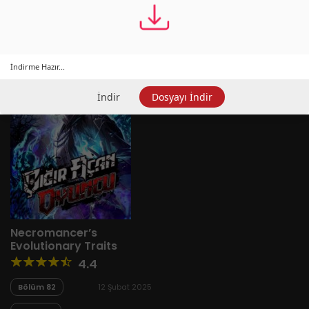
Yeni
A-Z
Derece
Popüler
En Çok Okunan
İndirme Hazır...
İndir
Dosyayı İndir
Necromancer’s
Evolutionary Traits
4.4
Bölüm 82
12 Şubat 2025