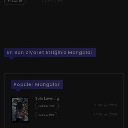
Bölüm 81
12 Şubat 2025
En Son Ziyaret Ettiğiniz Mangalar
Popüler Mangalar
Solo Leveling
31 Mayıs 2023
Bölüm 200
24 Mayıs 2023
Bölüm 199