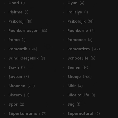
Öneri
Oyun
(1)
(4)
Pişirme
Polisiye
(1)
(1)
Psikoloji
Psikolojik
(10)
(19)
Reenkarnasyon
Reenkarne
(83)
(2)
Roma
Romance
(1)
(3)
Romantik
Romantizm
(194)
(149)
Sanal Gerçeklik
School Life
(3)
(5)
Sci-fi
Seinen
(1)
(14)
Şeytan
Shoujo
(5)
(209)
Shounen
Sihir
(213)
(4)
Sistem
Slice of Life
(17)
(1)
Spor
Suç
(2)
(1)
Süperkahraman
Supernatural
(7)
(2)