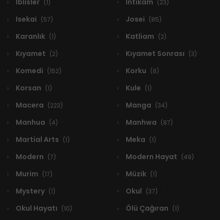
İblisler
İntikam
(1)
(23)
Isekai
Josei
(57)
(85)
Karanlık
Katliam
(1)
(2)
Kıyamet
Kıyamet Sonrası
(2)
(3)
Komedi
Korku
(152)
(8)
Korsan
Kule
(1)
(1)
Macera
Manga
(223)
(34)
Manhua
Manhwa
(4)
(87)
Martial Arts
Meka
(1)
(1)
Modern
Modern Hayat
(7)
(49)
Murim
Müzik
(17)
(1)
Mystery
Okul
(1)
(37)
Okul Hayatı
Ölü Çağıran
(10)
(1)