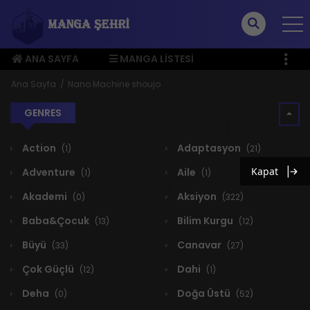
ANA SAYFA
MANGA LISTESI
ÜYE MENÜSÜ
Ana Sayfa
Nano Machine shoujo
GENRES
Action
Adaptasyon
(1)
(21)
Kapat
Adventure
Aile
(1)
(1)
Akademi
Aksiyon
(0)
(322)
Baba&Çocuk
Bilim Kurgu
(13)
(12)
Büyü
Canavar
(33)
(27)
Çok Güçlü
Dahi
(12)
(1)
Deha
Doğa Üstü
(0)
(52)