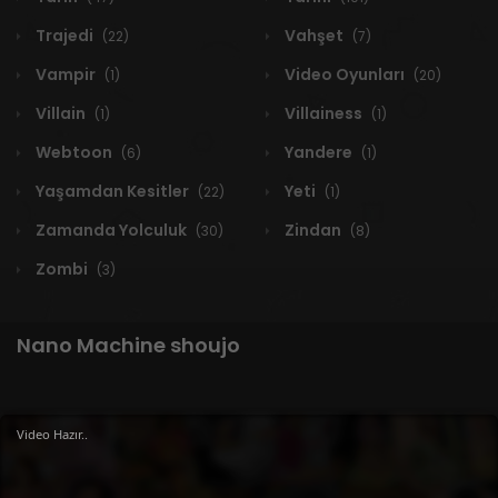
Trajedi
Vahşet
(22)
(7)
Vampir
Video Oyunları
(1)
(20)
Villain
Villainess
(1)
(1)
Webtoon
Yandere
(6)
(1)
Yaşamdan Kesitler
Yeti
(22)
(1)
Zamanda Yolculuk
Zindan
(30)
(8)
Zombi
(3)
Nano Machine shoujo
Video Hazır..
1 RESULT
Yeni
A-Z
Derece
Popüler
En Çok Okunan