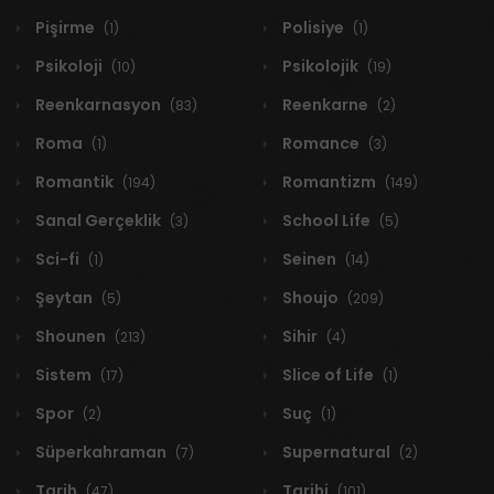
Pişirme
Polisiye
(1)
(1)
Psikoloji
Psikolojik
(10)
(19)
Reenkarnasyon
Reenkarne
(83)
(2)
Roma
Romance
(1)
(3)
Romantik
Romantizm
(194)
(149)
Sanal Gerçeklik
School Life
(3)
(5)
Sci-fi
Seinen
(1)
(14)
Şeytan
Shoujo
(5)
(209)
Shounen
Sihir
(213)
(4)
Sistem
Slice of Life
(17)
(1)
Spor
Suç
(2)
(1)
Süperkahraman
Supernatural
(7)
(2)
Tarih
Tarihi
(47)
(101)