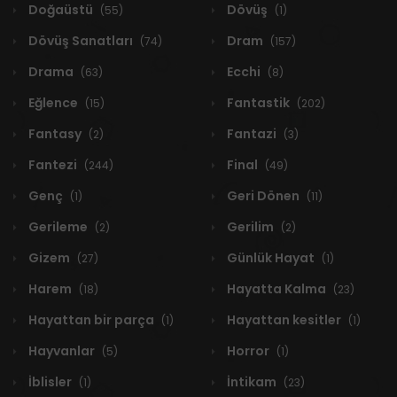
Doğaüstü
Dövüş
(55)
(1)
Dövüş Sanatları
Dram
(74)
(157)
Drama
Ecchi
(63)
(8)
Eğlence
Fantastik
(15)
(202)
Fantasy
Fantazi
(2)
(3)
Fantezi
Final
(244)
(49)
Genç
Geri Dönen
(1)
(11)
Gerileme
Gerilim
(2)
(2)
Gizem
Günlük Hayat
(27)
(1)
Harem
Hayatta Kalma
(18)
(23)
Hayattan bir parça
Hayattan kesitler
(1)
(1)
Hayvanlar
Horror
(5)
(1)
İblisler
İntikam
(1)
(23)