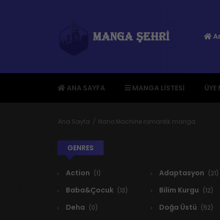
An
ANA SAYFA
MANGA LISTESI
ÜYE
Ana Sayfa
Nano Machine romantik manga
GENRES
Action
Adaptasyon
(1)
(21)
Baba&Çocuk
Bilim Kurgu
(13)
(12)
Deha
Doğa Üstü
(0)
(52)