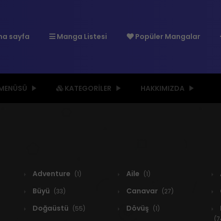
a sayfa
Manga Listesi
Popüler Mangalar
 MENÜSÜ
KATEGORILER
HAKKIMIZDA
Adventure
Aile
(1)
(1)
Büyü
Canavar
(33)
(27)
Doğaüstü
Dövüş
(55)
(1)
(7