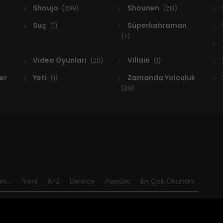
Shoujo
Shounen
(209)
(213)
Suç
Süperkahraman
(1)
(7)
Video Oyunları
Villain
(20)
(1)
er
Yeti
Zamanda Yolculuk
(1)
(30)
n...
Yeni
A-Z
Derece
Popüler
En Çok Okunan