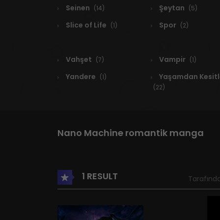
Seinen
Şeytan
(14)
(5)
Slice of Life
Spor
(1)
(2)
Vahşet
Vampir
(7)
(1)
Yandere
Yaşamdan Kesitl
(1)
(22)
Nano Machine romantik manga
1 RESULT
Tarafında